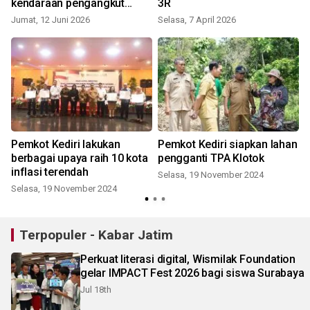
kendaraan pengangkut
3R
sampah
Jumat, 12 Juni 2026
Selasa, 7 April 2026
Pemkot Kediri lakukan
Pemkot Kediri siapkan lahan
berbagai upaya raih 10 kota
pengganti TPA Klotok
inflasi terendah
Selasa, 19 November 2024
Selasa, 19 November 2024
Terpopuler - Kabar Jatim
Perkuat literasi digital, Wismilak Foundation
gelar IMPACT Fest 2026 bagi siswa Surabaya
Jul 18th