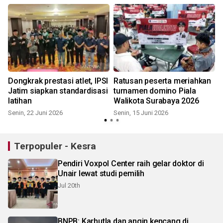
Dongkrak prestasi atlet, IPSI
Ratusan peserta meriahkan
Jatim siapkan standardisasi
turnamen domino Piala
latihan
Walikota Surabaya 2026
Senin, 22 Juni 2026
Senin, 15 Juni 2026
S
Terpopuler - Kesra
Pendiri Voxpol Center raih gelar doktor di
Unair lewat studi pemilih
Jul 20th
BNPB: Karhutla dan angin kencang di