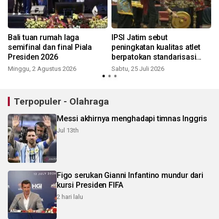
Bali tuan rumah laga
IPSI Jatim sebut
semifinal dan final Piala
peningkatan kualitas atlet
Presiden 2026
berpatokan standarisasi
nasional
Minggu, 2 Agustus 2026
Sabtu, 25 Juli 2026
Terpopuler - Olahraga
Messi akhirnya menghadapi timnas Inggris
Jul 13th
Figo serukan Gianni Infantino mundur dari
kursi Presiden FIFA
2 hari lalu