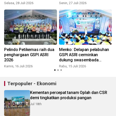
Selasa, 28 Juli 2026
Senin, 27 Juli 2026
S
Pelindo Petikemas raih dua
Menko: Delapan pelabuhan
penghargaan GSPI ASRI
GSPI ASRI cerminkan
2026
dukung swasembada
pangan
Kamis, 16 Juli 2026
Rabu, 15 Juli 2026
S
Terpopuler - Ekonomi
Kementan percepat tanam Oplah dan CSR
demi tingkatkan produksi pangan
Jul 18th