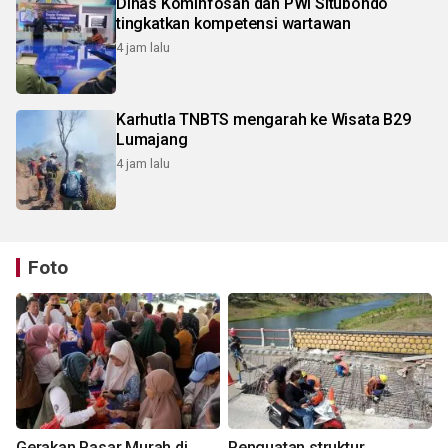
Dinas Kominfosan dan PWI Situbondo
tingkatkan kompetensi wartawan
4 jam lalu
Karhutla TNBTS mengarah ke Wisata B29
Lumajang
4 jam lalu
Foto
Gerakan Pasar Murah di
Penguatan struktur