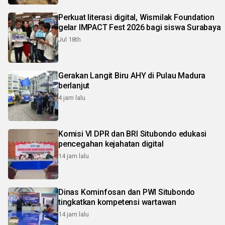
Perkuat literasi digital, Wismilak Foundation
gelar IMPACT Fest 2026 bagi siswa Surabaya
Jul 18th
Gerakan Langit Biru AHY di Pulau Madura
berlanjut
4 jam lalu
Komisi VI DPR dan BRI Situbondo edukasi
pencegahan kejahatan digital
14 jam lalu
Dinas Kominfosan dan PWI Situbondo
tingkatkan kompetensi wartawan
14 jam lalu