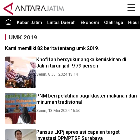
Kabar Jatim
Lintas Daerah
Ekonomi
Olahraga
Hibur
UMK 2019
Kami memiliki 82 berita tentang umk 2019.
Khofifah bersyukur angka kemiskinan di
Jatim turun jadi 9,79 persen
Senin, 8 Juli 2024 13:14
PNM beri pelatihan bagi klaster makanan dan
minuman tradisional
Senin, 13 Mei 2024 16:56
Pansus LKPj apresiasi capaian target
investasi DPMPTSP Surabaya