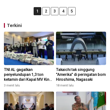
1
2
3
4
5
Terkini
TNI AL gagalkan
Takaichi tak singgung
penyelundupan 1,3 ton
"Amerika" di peringatan bom
ketamin dari Kapal MV King
Hiroshima, Nagasaki
Sun
3 menit lalu
18 menit lalu