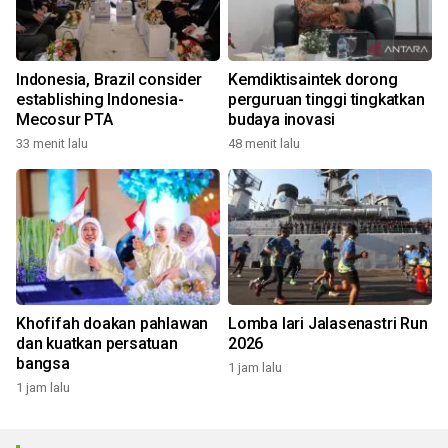
Indonesia, Brazil consider
Kemdiktisaintek dorong
establishing Indonesia-
perguruan tinggi tingkatkan
Mecosur PTA
budaya inovasi
33 menit lalu
48 menit lalu
Khofifah doakan pahlawan
Lomba lari Jalasenastri Run
dan kuatkan persatuan
2026
bangsa
1 jam lalu
1 jam lalu