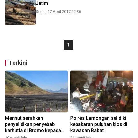
Jatim
Senin, 17 April 2017 22:36
1
Terkini
Menhut serahkan
Polres Lamongan selidiki
penyelidikan penyebab
kebakaran puluhan kios di
karhutla di Bromo kepada
kawasan Babat
aparat
19 menit lalu
21 menit lalu