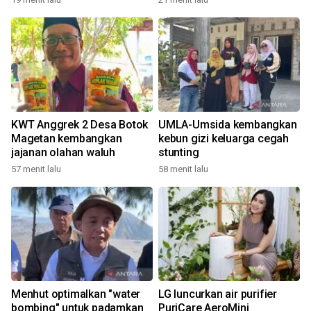
KWT Anggrek 2 Desa Botok
UMLA-Umsida kembangkan
Magetan kembangkan
kebun gizi keluarga cegah
jajanan olahan waluh
stunting
57 menit lalu
58 menit lalu
Menhut optimalkan "water
LG luncurkan air purifier
bombing" untuk padamkan
PuriCare AeroMini