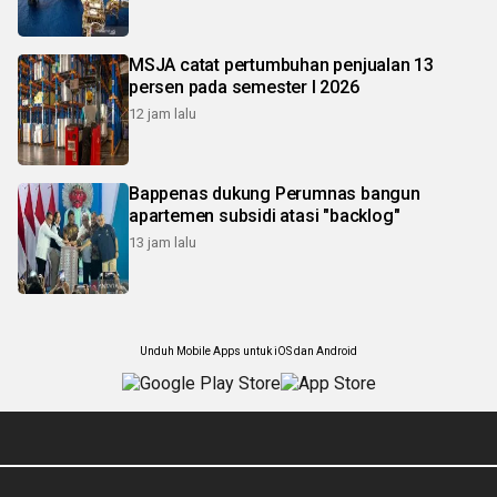
MSJA catat pertumbuhan penjualan 13
persen pada semester I 2026
12 jam lalu
Bappenas dukung Perumnas bangun
apartemen subsidi atasi "backlog"
13 jam lalu
Unduh Mobile Apps untuk iOS dan Android