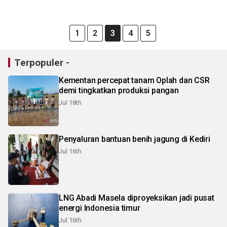
1
2
3
4
5
Terpopuler -
Kementan percepat tanam Oplah dan CSR
demi tingkatkan produksi pangan
Jul 18th
Penyaluran bantuan benih jagung di Kediri
Jul 16th
LNG Abadi Masela diproyeksikan jadi pusat
energi Indonesia timur
Jul 16th