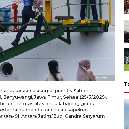
T
nak-anak naik kapal perintis Sabuk
Sejum
 Banyuwangi, Jawa Timur, Selasa (25/3/2025).
Tanju
mur memfasilitasi mudik bareng gratis
Sumen
ertama dengan tujuan pulau sapeken
klote
tara-91. Antara Jatim/Budi Candra Setya/um
Nusan