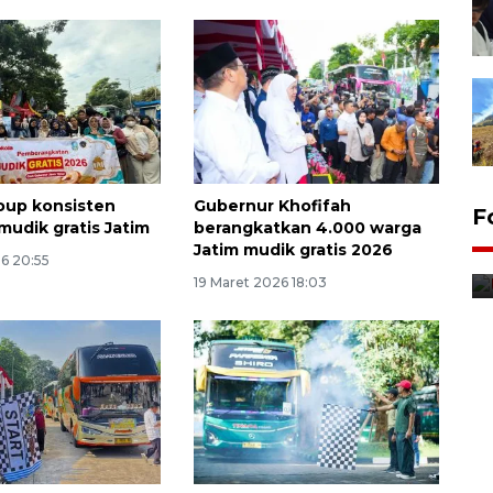
oup konsisten
Gubernur Khofifah
F
mudik gratis Jatim
berangkatkan 4.000 warga
Distribusi bantuan mesin
Jatim mudik gratis 2026
pertanian di Kediri
26 20:55
19 Maret 2026 18:03
10 jam lalu