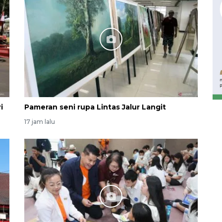
Waspadai penyakit saat
musim kemarau
2026-08-05 12:00:00
i
Pameran seni rupa Lintas Jalur Langit
17 jam lalu