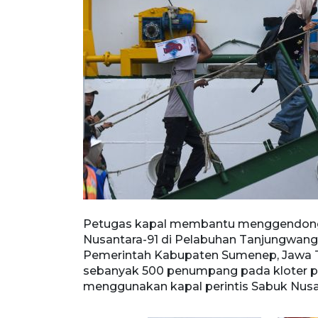
labuhan
Petugas kapal membantu menggendong a
abupaten
Nusantara-91 di Pelabuhan Tanjungwangi,
enumpang pada
Pemerintah Kabupaten Sumenep, Jawa Ti
 Sabuk
sebanyak 500 penumpang pada kloter p
menggunakan kapal perintis Sabuk Nusan