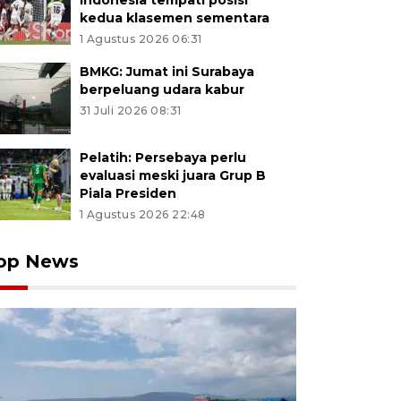
Indonesia tempati posisi
kedua klasemen sementara
1 Agustus 2026 06:31
BMKG: Jumat ini Surabaya
berpeluang udara kabur
31 Juli 2026 08:31
Pelatih: Persebaya perlu
evaluasi meski juara Grup B
Piala Presiden
1 Agustus 2026 22:48
op News
lah pemudik antre naik kapal perintis Sabuk Nusantara
ngwangi, Banyuwangi, Jawa Timur, Selasa (25/3/2025).
ep, Jawa Timur memfasilitasi mudik bareng gratis s
r pertama dengan tujuan pulau sapeken menggunakan k
tara-91. Antara Jatim/Budi Candra Setya/um