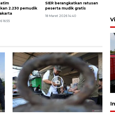
Jatim
SIER berangkatkan ratusan
kan 2.230 pemudik
peserta mudik gratis
Jakarta
18 Maret 2026 14:40
V
6 16:55
Basarnas hentikan operasi
kedaruratan KM Mutiara
Sentosa II
4 Agustus 2026 22:38
I