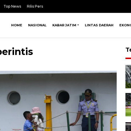
Top News
Rilis Pers
HOME
NASIONAL
KABAR JATIM
LINTAS DAERAH
EKON
erintis
T