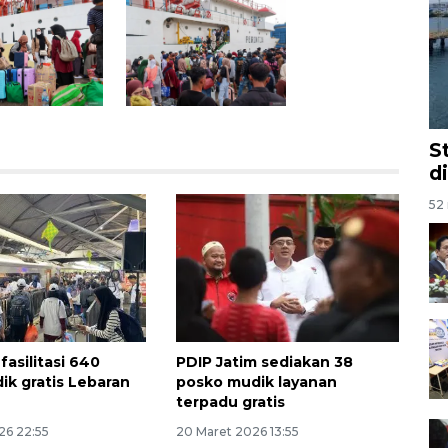
S
d
52 
fasilitasi 640
PDIP Jatim sediakan 38
ik gratis Lebaran
posko mudik layanan
terpadu gratis
26 22:55
20 Maret 2026 13:55