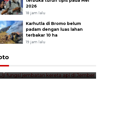
terbuka turun tipis pada Mei
2026
18 jam lalu
Karhutla di Bromo belum
padam dengan luas lahan
terbakar 10 ha
19 jam lalu
Uji fungsi jembatan kereta api
oto
Tera timb
di Jember
di pasar t
9 jam lalu
9 jam lalu