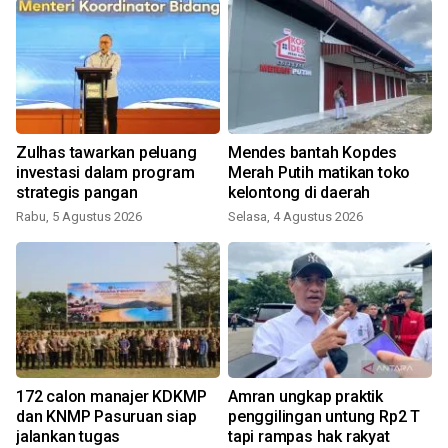
Zulhas tawarkan peluang
Mendes bantah Kopdes
investasi dalam program
Merah Putih matikan toko
strategis pangan
kelontong di daerah
Rabu, 5 Agustus 2026
Selasa, 4 Agustus 2026
R
172 calon manajer KDKMP
Amran ungkap praktik
dan KNMP Pasuruan siap
penggilingan untung Rp2 T
jalankan tugas
tapi rampas hak rakyat