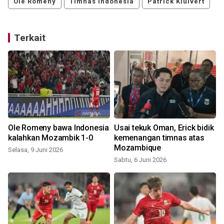
Ole Romeny
Timnas Indonesia
Patrick Kluivert
Terkait
Ole Romeny bawa Indonesia
Usai tekuk Oman, Erick bidik
kalahkan Mozambik 1-0
kemenangan timnas atas
Mozambique
Selasa, 9 Juni 2026
Sabtu, 6 Juni 2026
S