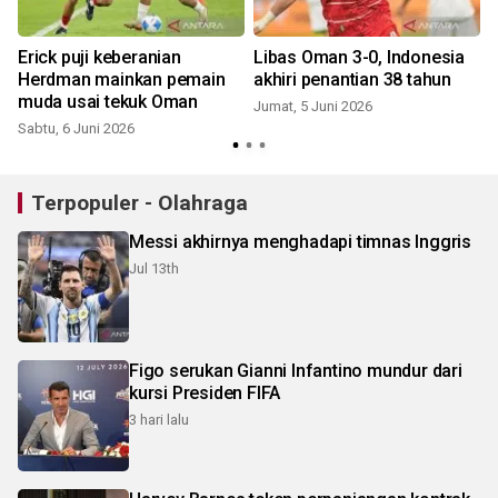
Erick puji keberanian
Libas Oman 3-0, Indonesia
Herdman mainkan pemain
akhiri penantian 38 tahun
muda usai tekuk Oman
Jumat, 5 Juni 2026
Sabtu, 6 Juni 2026
S
Terpopuler - Olahraga
Messi akhirnya menghadapi timnas Inggris
Jul 13th
Figo serukan Gianni Infantino mundur dari
kursi Presiden FIFA
3 hari lalu