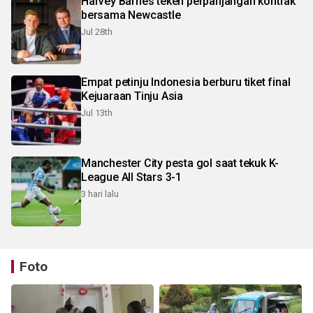
Harvey Barnes teken perpanjangan kontrak
bersama Newcastle
Jul 28th
Empat petinju Indonesia berburu tiket final
Kejuaraan Tinju Asia
Jul 13th
Manchester City pesta gol saat tekuk K-
League All Stars 3-1
3 hari lalu
Foto