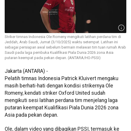
Striker timnas Indonesia Ole Romeny mengikuti latihan perdana tim di
Jeddah, Arab Saudi, Jumat (3/10/2025) waktu setempat. Latihan ini
sebagai persiapan awal sebelum bermain melawan tim tuan rumah Arab
Saudi pada laga pembuka Kualifikasi Piala Dunia 2026 zona Asia
putaran keempat pada pekan depan. (ANTARA/HO-PSSI)
Jakarta (ANTARA) -
Pelatih timnas Indonesia Patrick Kluivert mengaku
masih berhati-hati dengan kondisi strikernya Ole
Romeny, kendati striker Oxford United sudah
mengikuti sesi latihan perdana tim menjelang laga
putaran keempat Kualifikasi Piala Dunia 2026 zona
Asia pada pekan depan.
Ole, dalam video yang dibagikan PSSI, termasuk ke