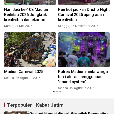
Hari Jadi ke-108 Madiun
Pemkot jadikan Dhoho Night
Berkilau 2026 dongkrak
Carnival 2025 ajang asah
kreativitas dan ekonomi
kreativitas
Kamis, 21 Mei 2026
Minggu, 16 November 2025
S
Madiun Carnival 2025
Polres Madiun minta warga
taati aturan penggunaan
Selasa, 26 Agustus 2025
"sound system"
Selasa, 19 Agustus 2025
Terpopuler - Kabar Jatim
Perkuat literasi digital, Wismilak Foundation