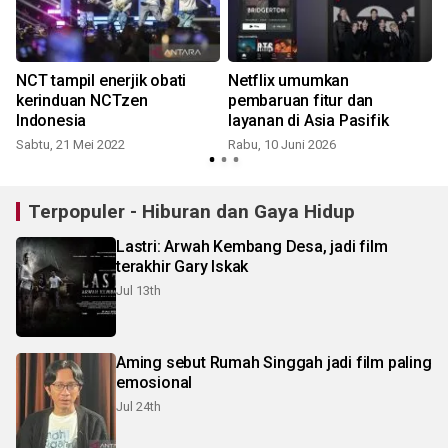
NCT tampil enerjik obati
Netflix umumkan
kerinduan NCTzen
pembaruan fitur dan
Indonesia
layanan di Asia Pasifik
Sabtu, 21 Mei 2022
Rabu, 10 Juni 2026
R
Terpopuler - Hiburan dan Gaya Hidup
Lastri: Arwah Kembang Desa, jadi film
terakhir Gary Iskak
Jul 13th
Aming sebut Rumah Singgah jadi film paling
emosional
Jul 24th