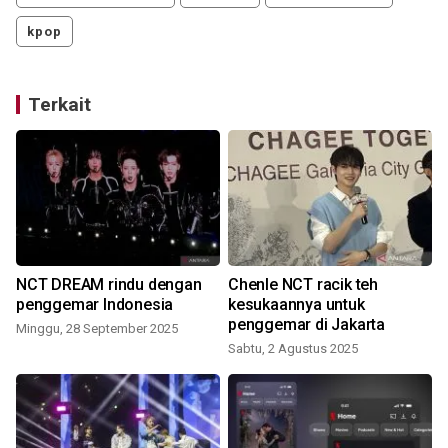
kpop
Terkait
NCT DREAM rindu dengan
Chenle NCT racik teh
penggemar Indonesia
kesukaannya untuk
penggemar di Jakarta
Minggu, 28 September 2025
Sabtu, 2 Agustus 2025
K