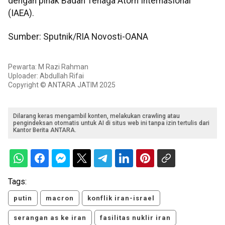
dengan pihak Badan Tenaga Atom Internasional
(IAEA).
Sumber: Sputnik/RIA Novosti-OANA
Pewarta: M Razi Rahman
Uploader: Abdullah Rifai
Copyright © ANTARA JATIM 2025
Dilarang keras mengambil konten, melakukan crawling atau
pengindeksan otomatis untuk AI di situs web ini tanpa izin tertulis dari
Kantor Berita ANTARA.
Tags:
putin
macron
konflik iran-israel
serangan as ke iran
fasilitas nuklir iran