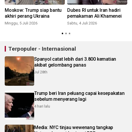
Moskow: Trump siap bantu
Dubes RI untuk Iran hadiri
akhiri perang Ukraina
pemakaman Ali Khamenei
Minggu, 5 Juli 2026
Sabtu, 4 Juli 2026
J
Terpopuler - Internasional
Spanyol catat lebih dari 3.800 kematian
akibat gelombang panas
Jul 28th
Trump beri Iran peluang capai kesepakatan
sebelum menyerang lagi
4 hari lalu
Media: NYC tinjau wewenang tangkap