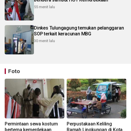
55 menit lalu
Dinkes Tulungagung temukan pelanggaran
SOP terkait keracunan MBG
30 menit lalu
Foto
Permintaan sewa kostum
Perpustakaan Keliling
bertema kemerdekaan
Ramah Lingkungan di Kota