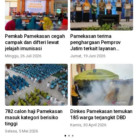
Pemkab Pamekasan cegah
Pamekasan terima
campak dan difteri lewat
penghargaan Pemprov
jelajah imunisasi
Jatim terkait layanan
kesehatan
Minggu, 26 Juli 2026
Jumat, 19 Juni 2026
S
782 calon haji Pamekasan
Dinkes Pamekasan temukan
masuk kategori berisiko
185 warga terjangkit DBD
tinggi
Kamis, 30 April 2026
Selasa, 5 Mei 2026
S