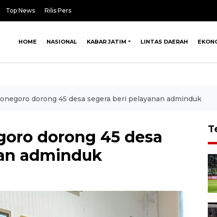
Top News
Rilis Pers
HOME
NASIONAL
KABAR JATIM
LINTAS DAERAH
EKON
jonegoro dorong 45 desa segera beri pelayanan adminduk
T
goro dorong 45 desa
nan adminduk