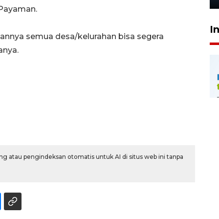
 Payaman.
I
pannya semua desa/kelurahan bisa segera
anya.
g atau pengindeksan otomatis untuk AI di situs web ini tanpa