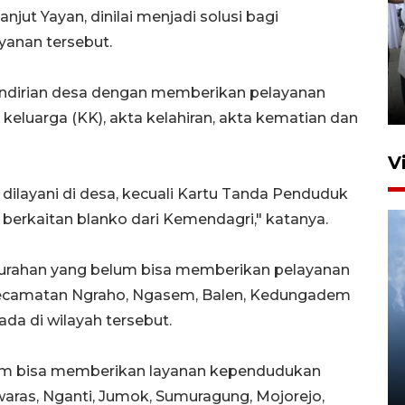
njut Yayan, dinilai menjadi solusi bagi
anan tersebut.
Pameran multiproduk
Surabaya Great Expo
mandirian desa dengan memberikan pelayanan
22 jam lalu
eluarga (KK), akta kelahiran, akta kematian dan
V
dilayani di desa, kecuali Kartu Tanda Penduduk
berkaitan blanko dari Kemendagri," katanya.
urahan yang belum bisa memberikan pelayanan
Kecamatan Ngraho, Ngasem, Balen, Kedungadem
da di wilayah tersebut.
Kabag Keuangan DPRD
Ponorogo tersangka korupsi
lum bisa memberikan layanan kependudukan
tunjangan perumahan
waras, Nganti, Jumok, Sumuragung, Mojorejo,
5 Agustus 2026 04:35