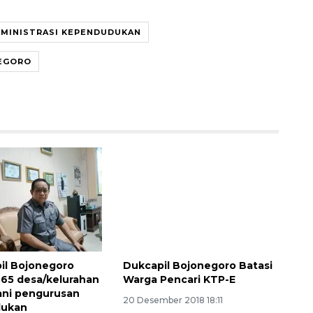
MINISTRASI KEPENDUDUKAN
EGORO
Memberantas kejahatan
jalanan Jakarta
2026-08-05 18:00:00
il Bojonegoro
Dukcapil Bojonegoro Batasi
365 desa/kelurahan
Warga Pencari KTP-E
ani pengurusan
20 Desember 2018 18:11
dukan