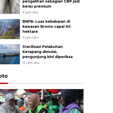
pengalihan sebagian CBP jadi
beras premium
9 jam lalu
BNPB: Luas kebakaran di
kawasan Bromo capai 60
hektare
11 jam lalu
Sterilisasi Pelabuhan
Ketapang dimulai,
pengunjung kini diperiksa
12 jam lalu
Uji fungs
oto
di Jembe
21 jam lalu