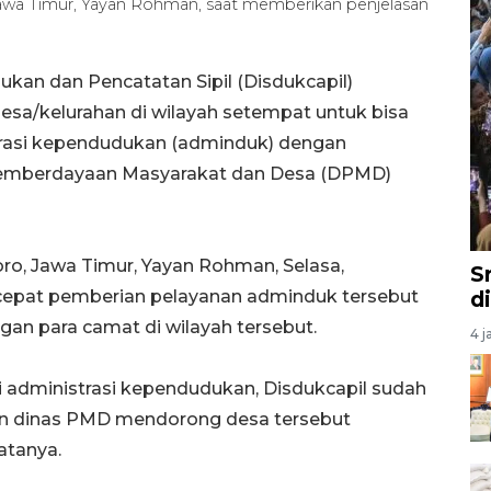
awa Timur, Yayan Rohman, saat memberikan penjelasan
an dan Pencatatan Sipil (Disdukcapil)
a/kelurahan di wilayah setempat untuk bisa
rasi kependudukan (adminduk) dengan
Pemberdayaan Masyarakat dan Desa (DPMD)
ro, Jawa Timur, Yayan Rohman, Selasa,
S
epat pemberian pelayanan adminduk tersebut
d
gan para camat di wilayah tersebut.
4 j
 administrasi kependudukan, Disdukcapil sudah
n dinas PMD mendorong desa tersebut
atanya.