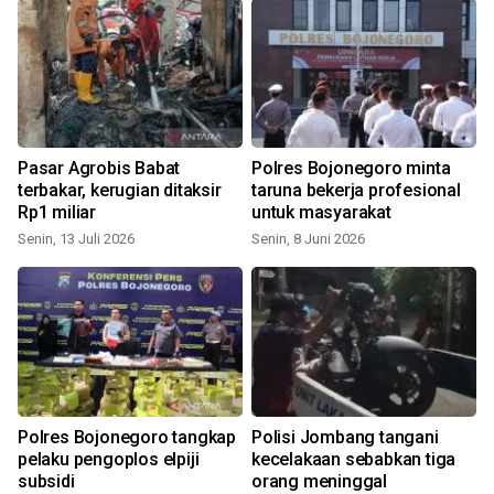
Pasar Agrobis Babat
Polres Bojonegoro minta
terbakar, kerugian ditaksir
taruna bekerja profesional
Rp1 miliar
untuk masyarakat
Senin, 13 Juli 2026
Senin, 8 Juni 2026
S
g
Polres Bojonegoro tangkap
Polisi Jombang tangani
pelaku pengoplos elpiji
kecelakaan sebabkan tiga
subsidi
orang meninggal