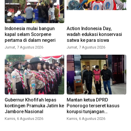
Indonesia mulai bangun
Action Indonesia Day,
kapal selam Scorpene
wadah edukasi konservasi
pertama di dalam negeri
satwa ke para siswa
Jumat, 7 Agustus 2026
Jumat, 7 Agustus 2026
Gubernur Khofifah lepas
Mantan ketua DPRD
kontingen Pramuka Jatim ke
Ponorogo terseret kasus
Jambore Nasional
korupsi tunjangan
perumahan
Kamis, 6 Agustus 2026
Kamis, 6 Agustus 2026