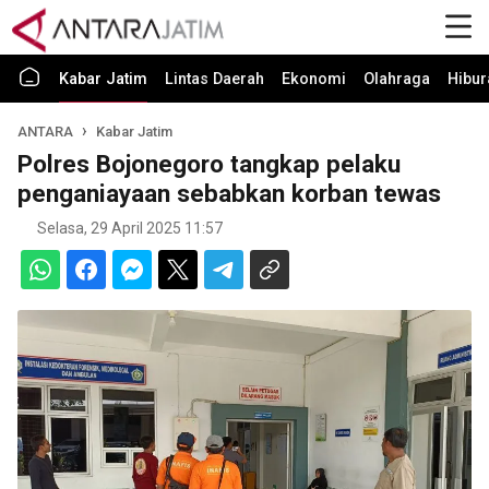
Kabar Jatim
Lintas Daerah
Ekonomi
Olahraga
Hibur
ANTARA
Kabar Jatim
Polres Bojonegoro tangkap pelaku
penganiayaan sebabkan korban tewas
Selasa, 29 April 2025 11:57