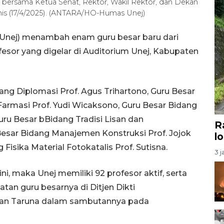
 bersama Ketua Senat, Rektor, Wakil Rektor, dan Dekan
s (17/4/2025). (ANTARA/HO-Humas Unej)
(Unej) menambah enam guru besar baru dari
sor yang digelar di Auditorium Unej, Kabupaten
ng Diplomasi Prof. Agus Trihartono, Guru Besar
armasi Prof. Yudi Wicaksono, Guru Besar Bidang
 Guru Besar bBidang Tradisi Lisan dan
R
esar Bidang Manajemen Konstruksi Prof. Jojok
l
Fisika Material Fotokatalis Prof. Sutisna.
3 j
, maka Unej memiliki 92 profesor aktif, serta
an guru besarnya di Ditjen Dikti
Iwan Taruna dalam sambutannya pada