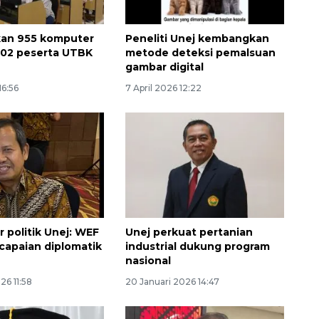
kan 955 komputer
Peneliti Unej kembangkan
502 peserta UTBK
metode deteksi pemalsuan
gambar digital
16:56
7 April 2026 12:22
SPHP jaga harga beras
2026-08-08 06:00:00
 politik Unej: WEF
Unej perkuat pertanian
capaian diplomatik
industrial dukung program
nasional
26 11:58
20 Januari 2026 14:47