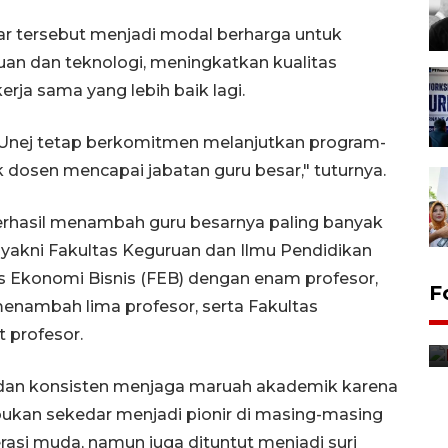
ar tersebut menjadi modal berharga untuk
an dan teknologi, meningkatkan kualitas
rja sama yang lebih baik lagi.
si, Unej tetap berkomitmen melanjutkan program-
osen mencapai jabatan guru besar," tuturnya.
erhasil menambah guru besarnya paling banyak
yakni Fakultas Keguruan dan Ilmu Pendidikan
as Ekonomi Bisnis (FEB) dengan enam profesor,
Jurnalis bagikan bendera
F
menambah lima profesor, serta Fakultas
gratis sambut HUT
 profesor.
Kemerdekaan
8 Agustus 2026 12:56
r dan konsisten menjaga maruah akademik karena
kan sekedar menjadi pionir di masing-masing
si muda, namun juga dituntut menjadi suri