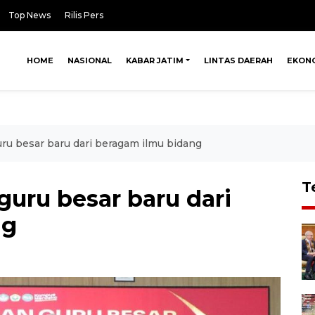
Top News
Rilis Pers
HOME
NASIONAL
KABAR JATIM
LINTAS DAERAH
EKON
u besar baru dari beragam ilmu bidang
T
uru besar baru dari
ng