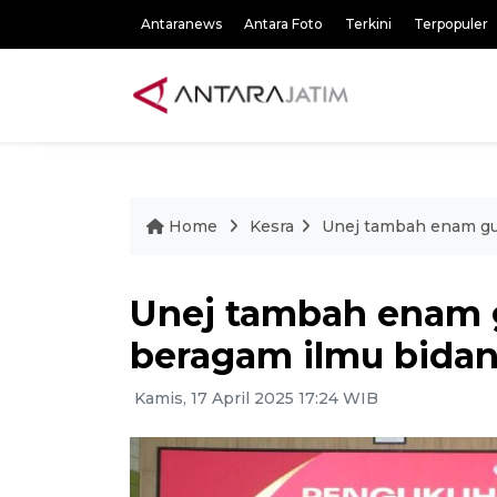
Antaranews
Antara Foto
Terkini
Terpopuler
Home
Kesra
Unej tambah enam gur
Unej tambah enam g
beragam ilmu bida
Kamis, 17 April 2025 17:24 WIB