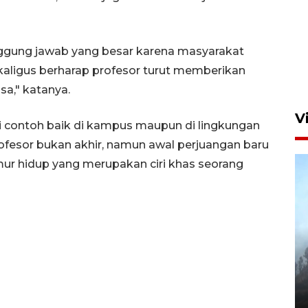
nggung jawab yang besar karena masyarakat
ekaligus berharap profesor turut memberikan
a," katanya.
V
i contoh baik di kampus maupun di lingkungan
rofesor bukan akhir, namun awal perjuangan baru
ur hidup yang merupakan ciri khas seorang
BPBD Jatim kerahkan "Drone
Water Spray" bantu padamkan
kebakaran Bromo
6 Agustus 2026 18:23