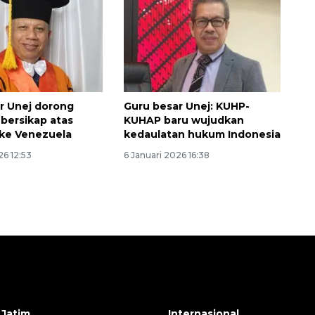
r Unej dorong
Guru besar Unej: KUHP-
 bersikap atas
KUHAP baru wujudkan
 ke Venezuela
kedaulatan hukum Indonesia
26 12:53
6 Januari 2026 16:38
 Jatim
Internasional