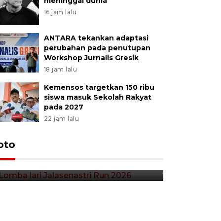
meninggal dunia
16 jam lalu
ANTARA tekankan adaptasi
perubahan pada penutupan
Workshop Jurnalis Gresik
18 jam lalu
Kemensos targetkan 150 ribu
siswa masuk Sekolah Rakyat
pada 2027
22 jam lalu
Lomba lari Jalasenastri Run
oto
Pekan Qr
2026
Indonesia
26 menit lalu
3 jam lalu