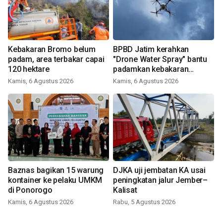
Kebakaran Bromo belum
BPBD Jatim kerahkan
padam, area terbakar capai
"Drone Water Spray" bantu
120 hektare
padamkan kebakaran
Bromo
Kamis, 6 Agustus 2026
Kamis, 6 Agustus 2026
Baznas bagikan 15 warung
DJKA uji jembatan KA usai
kontainer ke pelaku UMKM
peningkatan jalur Jember–
di Ponorogo
Kalisat
Kamis, 6 Agustus 2026
Rabu, 5 Agustus 2026