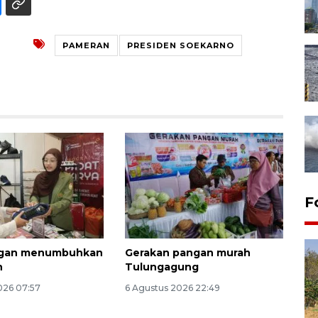
PAMERAN
PRESIDEN SOEKARNO
Lomba lari Jalasenastri Run
F
2026
23 jam lalu
gan menumbuhkan
Gerakan pangan murah
n
Tulungagung
026 07:57
6 Agustus 2026 22:49