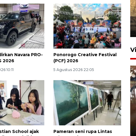
V
dirkan Navara PRO-
Ponorogo Creative Festival
AS 2026
(PCF) 2026
26 10:11
5 Agustus 2026 22:05
BNPB perkuat operasi udara
padamkan karhutla di Gunung
Bromo
7 Agustus 2026 21:12
stian School ajak
Pameran seni rupa Lintas