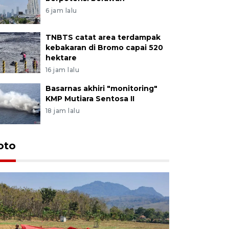
6 jam lalu
TNBTS catat area terdampak
kebakaran di Bromo capai 520
hektare
16 jam lalu
Basarnas akhiri "monitoring"
KMP Mutiara Sentosa II
18 jam lalu
oto
Luas pane
Septembe
15 jam lalu