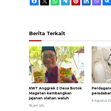
Berita Terkait
KWT Anggrek 2 Desa Botok
Perdagan
Magetan kembangkan
peradaba
jajanan olahan waluh
8 Agustus 2
18 jam lalu