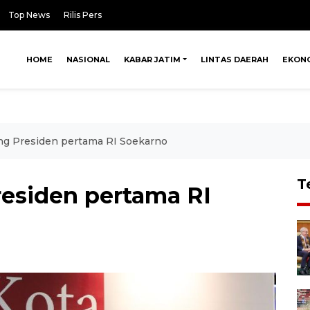
Top News
Rilis Pers
HOME
NASIONAL
KABAR JATIM
LINTAS DAERAH
EKON
g Presiden pertama RI Soekarno
T
esiden pertama RI