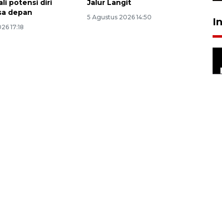
li potensi diri
Jalur Langit
sa depan
5 Agustus 2026 14:50
I
26 17:18