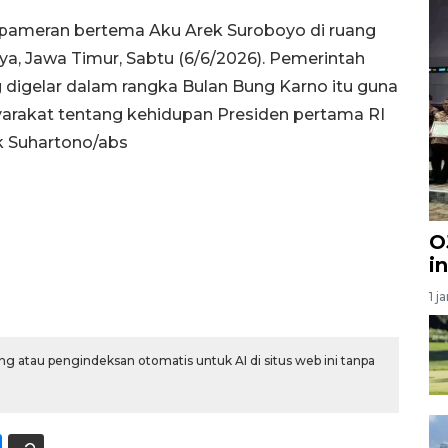
 pameran bertema Aku Arek Suroboyo di ruang
ya, Jawa Timur, Sabtu (6/6/2026). Pemerintah
digelar dalam rangka Bulan Bung Karno itu guna
akat tentang kehidupan Presiden pertama RI
ik Suhartono/abs
O
i
1 j
g atau pengindeksan otomatis untuk AI di situs web ini tanpa