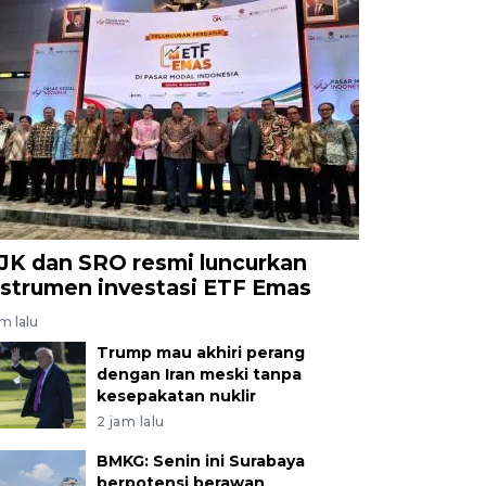
JK dan SRO resmi luncurkan
nstrumen investasi ETF Emas
am lalu
Trump mau akhiri perang
dengan Iran meski tanpa
kesepakatan nuklir
2 jam lalu
BMKG: Senin ini Surabaya
berpotensi berawan