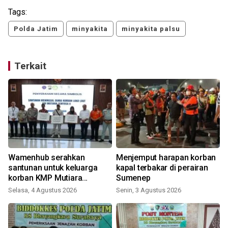
Tags:
Polda Jatim
minyakita
minyakita palsu
Terkait
Wamenhub serahkan
Menjemput harapan korban
santunan untuk keluarga
kapal terbakar di perairan
korban KMP Mutiara
Sumenep
Sentosa II
Selasa, 4 Agustus 2026
Senin, 3 Agustus 2026