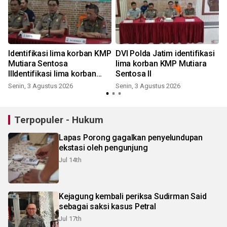
Identifikasi lima korban KMP
DVI Polda Jatim identifikasi
Mutiara Sentosa
lima korban KMP Mutiara
IIIdentifikasi lima korban
Sentosa II
KMP Mutiara Sentosa II
Senin, 3 Agustus 2026
Senin, 3 Agustus 2026
Terpopuler - Hukum
Lapas Porong gagalkan penyelundupan
ekstasi oleh pengunjung
Jul 14th
Kejagung kembali periksa Sudirman Said
sebagai saksi kasus Petral
Jul 17th