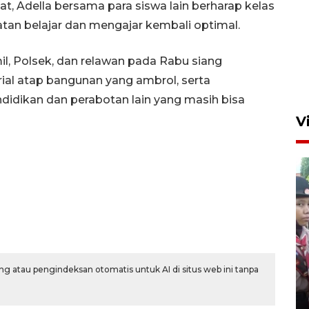
at, Adella bersama para siswa lain berharap kelas
atan belajar dan mengajar kembali optimal.
l, Polsek, dan relawan pada Rabu siang
al atap bangunan yang ambrol, serta
idikan dan perabotan lain yang masih bisa
V
BNPB optimalkan penguatan
Desa Tangguh Bencana di
g atau pengindeksan otomatis untuk AI di situs web ini tanpa
Jawa Timur
5 Agustus 2026 19:09