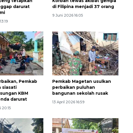
teng tetapkan
Korban tewas akibat gempa
nggap darurat
di Filipina menjadi 37 orang
mi
9 Juni 2026 16:05
13:19
Memberantas kejahatan
jalanan Jakarta
rbaikan, Pemkab
Pemkab Magetan usulkan
2026-08-05 18:00:00
 siasati
perbaikan puluhan
gsungan KBM
bangunan sekolah rusak
nda darurat
13 April 2026 16:59
6 20:15