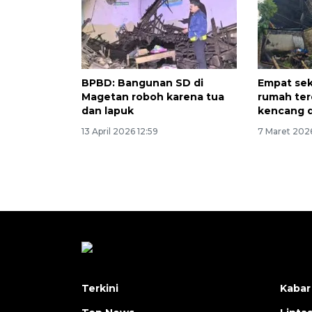
BPBD: Bangunan SD di
Empat sek
Magetan roboh karena tua
rumah te
dan lapuk
kencang d
13 April 2026 12:59
7 Maret 2026
Terkini
Kabar