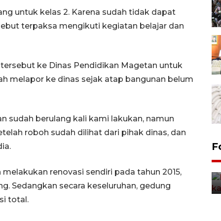
ang untuk kelas 2. Karena sudah tidak dapat
sebut terpaksa mengikuti kegiatan belajar dan
 tersebut ke Dinas Pendidikan Magetan untuk
elah melapor ke dinas sejak atap bangunan belum
n sudah berulang kali kami lakukan, namun
telah roboh sudah dilihat dari pihak dinas, dan
Uji fungsi jembatan kereta api
F
ia.
di Jember
5 Agustus 2026 22:18
elakukan renovasi sendiri pada tahun 2015,
g. Sedangkan secara keseluruhan, gedung
i total.