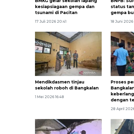
BMKG gelar sekolah lapang
BNPB: Sul
kesiapsiagaan gempa dan
status ta
tsunami di Pacitan
gempa bu
17 Juli 2026 20:41
18 Juni 2026 
Mendikdasmen tinjau
Proses pe
sekolah roboh di Bangkalan
Bangkalan
keberlan
1 Mei 2026 16:48
dengan te
28 April 202