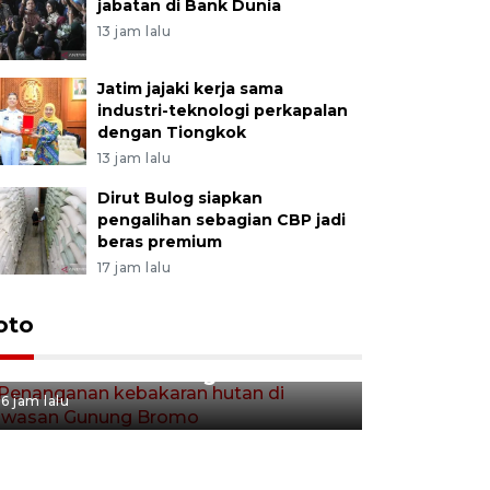
jabatan di Bank Dunia
13 jam lalu
Jatim jajaki kerja sama
industri-teknologi perkapalan
dengan Tiongkok
13 jam lalu
Dirut Bulog siapkan
pengalihan sebagian CBP jadi
beras premium
17 jam lalu
Gerakan 
oto
Penanganan kebakaran hutan
Tulungag
di kawasan Gunung Bromo
6 jam lalu
6 jam lalu