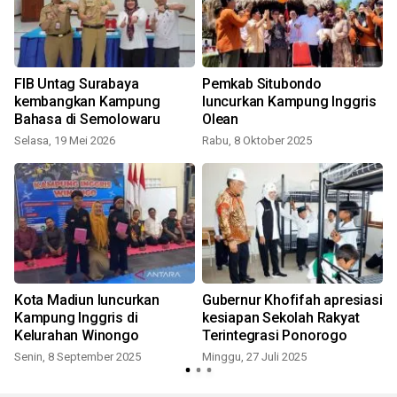
FIB Untag Surabaya
Pemkab Situbondo
kembangkan Kampung
luncurkan Kampung Inggris
Bahasa di Semolowaru
Olean
Selasa, 19 Mei 2026
Rabu, 8 Oktober 2025
R
Kota Madiun luncurkan
Gubernur Khofifah apresiasi
Kampung Inggris di
kesiapan Sekolah Rakyat
Kelurahan Winongo
Terintegrasi Ponorogo
Senin, 8 September 2025
Minggu, 27 Juli 2025