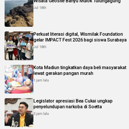
Wisata Geosite Banyu Mulok Tulungagung
Jul 18th
Perkuat literasi digital, Wismilak Foundation
gelar IMPACT Fest 2026 bagi siswa Surabaya
Jul 18th
Kota Madiun tingkatkan daya beli masyarakat
lewat gerakan pangan murah
1 jam lalu
Legislator apresiasi Bea Cukai ungkap
penyelundupan narkoba di Soetta
5 jam lalu