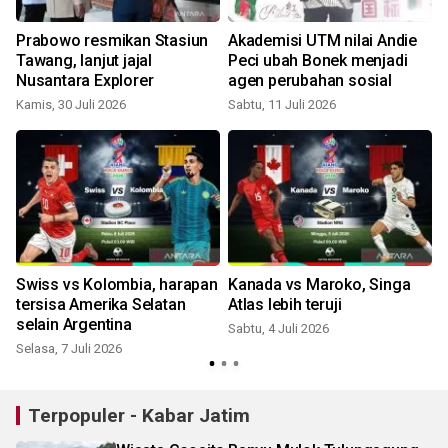
Prabowo resmikan Stasiun
Akademisi UTM nilai Andie
Tawang, lanjut jajal
Peci ubah Bonek menjadi
Nusantara Explorer
agen perubahan sosial
Kamis, 30 Juli 2026
Sabtu, 11 Juli 2026
S
n
Swiss vs Kolombia, harapan
Kanada vs Maroko, Singa
tersisa Amerika Selatan
Atlas lebih teruji
selain Argentina
Sabtu, 4 Juli 2026
Selasa, 7 Juli 2026
R
Terpopuler - Kabar Jatim