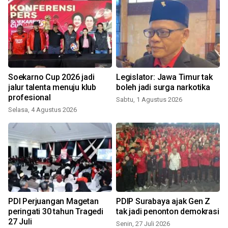
Soekarno Cup 2026 jadi
Legislator: Jawa Timur tak
jalur talenta menuju klub
boleh jadi surga narkotika
profesional
Sabtu, 1 Agustus 2026
Selasa, 4 Agustus 2026
M
PDI Perjuangan Magetan
PDIP Surabaya ajak Gen Z
peringati 30 tahun Tragedi
tak jadi penonton demokrasi
27 Juli
Senin, 27 Juli 2026