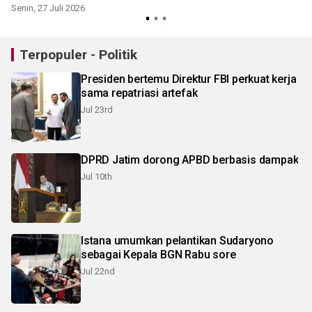
Senin, 27 Juli 2026
S
Terpopuler - Politik
Presiden bertemu Direktur FBI perkuat kerja
sama repatriasi artefak
Jul 23rd
DPRD Jatim dorong APBD berbasis dampak
Jul 10th
Istana umumkan pelantikan Sudaryono
sebagai Kepala BGN Rabu sore
Jul 22nd