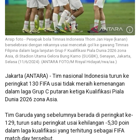
Arsip foto - Pesepak bola Timnas Indonesia Thom Jan Haye (kanan)
berselebrasi dengan rekannya usai mencetak gol ke gawang Timnas
Filipina dalam laga lanjutan Grup F Kualifikasi Piala Dunia 2026 zona
Asia, di Stadion Utama Gelora Bung Karno (SUGBK), Senayan, Jakarta,
Selasa (11/6/2024). (ANTARA FOTO/M Risyal Hidayat/rwa/aa.)
Jakarta (ANTARA) - Tim nasional Indonesia turun ke
peringkat 130 FIFA usai tidak meraih kemenangan
dalam laga Grup C putaran ketiga Kualifikasi Piala
Dunia 2026 zona Asia.
Tim Garuda yang sebelumnya berada di peringkat ke-
129, turun satu peringkat usai kehilangan -5,30 poin
dalam laga kualifikasi yang terhitung sebagai FIFA
match day tersebut.