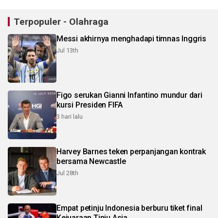
Terpopuler - Olahraga
Messi akhirnya menghadapi timnas Inggris
Jul 13th
Figo serukan Gianni Infantino mundur dari
kursi Presiden FIFA
3 hari lalu
Harvey Barnes teken perpanjangan kontrak
bersama Newcastle
Jul 28th
Empat petinju Indonesia berburu tiket final
Kejuaraan Tinju Asia