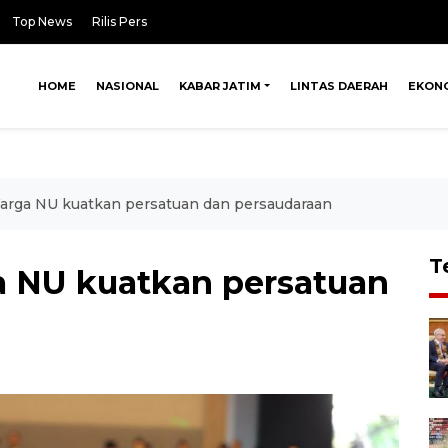
Top News
Rilis Pers
HOME
NASIONAL
KABAR JATIM
LINTAS DAERAH
EKON
Warga NU kuatkan persatuan dan persaudaraan
T
a NU kuatkan persatuan