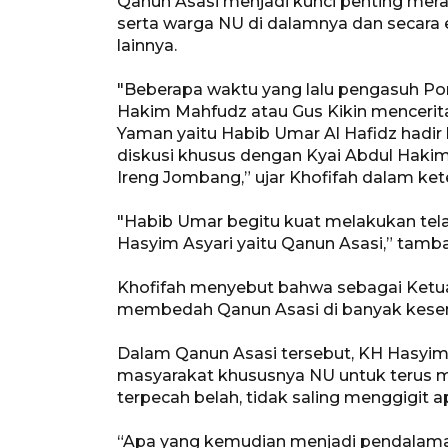
Qanun Asasi menjadi kunci penting mer
serta warga NU di dalamnya dan secara
lainnya.
"Beberapa waktu yang lalu pengasuh P
Hakim Mahfudz atau Gus Kikin mencerit
Yaman yaitu Habib Umar Al Hafidz hadi
diskusi khusus dengan Kyai Abdul Haki
Ireng Jombang,” ujar Khofifah dalam kete
"Habib Umar begitu kuat melakukan tel
Hasyim Asyari yaitu Qanun Asasi,” tamb
Khofifah menyebut bahwa sebagai Ketu
membedah Qanun Asasi di banyak kese
Dalam Qanun Asasi tersebut, KH Hasyim 
masyarakat khususnya NU untuk terus me
terpecah belah, tidak saling menggigit a
“Apa yang kemudian menjadi pendalaman