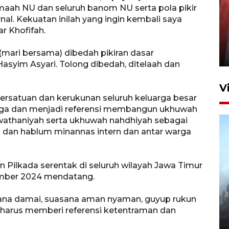
amaah NU dan seluruh banom NU serta pola pikir
nal. Kekuatan inilah yang ingin kembali saya
Penguatan struktur jembatan
ar Khofifah.
Niyama Tulungagung
(mari bersama) dibedah pikiran dasar
7 Agustus 2026 14:36
syim Asyari. Tolong dibedah, ditelaah dan
V
 persatuan dan kerukunan seluruh keluarga besar
jaga dan menjadi referensi membangun ukhuwah
 wathaniyah serta ukhuwah nahdhiyah sebagai
 dan hablum minannas intern dan antar warga
an Pilkada serentak di seluruh wilayah Jawa Timur
vember 2024 mendatang.
BPBD Jatim kerahkan "Drone
Water Spray" bantu padamkan
ana damai, suasana aman nyaman, guyup rukun
kebakaran Bromo
 harus memberi referensi ketentraman dan
6 Agustus 2026 18:23