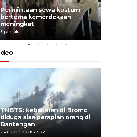
Permintaan sewa kostum
bertema kemerdekaan
Perpusta
meningkat
Lingkunga
9 jam lalu
9 jam lalu
ideo
TNBTS: kebakaran di Bromo
Khofifah 
diduga sisa perapian orang di
Bromo, a
Bantengan
capai 176
7 Agustus 2026 23:02
7 Agustus 202