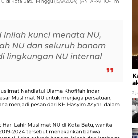
 NU di Kota Batu, Minggu (15/9/2024). (ANTARA/HO-Tim
 inilah kunci menata NU,
ah NU dan seluruh banom
 di lingkungan NU internal
K
a
slimat Nahdlatul Ulama Khofifah Indar
2 j
esar Muslimat NU untuk menjaga persatuan,
na menjadi pesan dari KH Hasyim Asyari dalam
 Hari Lahir Muslimat NU di Kota Batu, wanita
e 2019-2024 tersebut menekankan bahwa