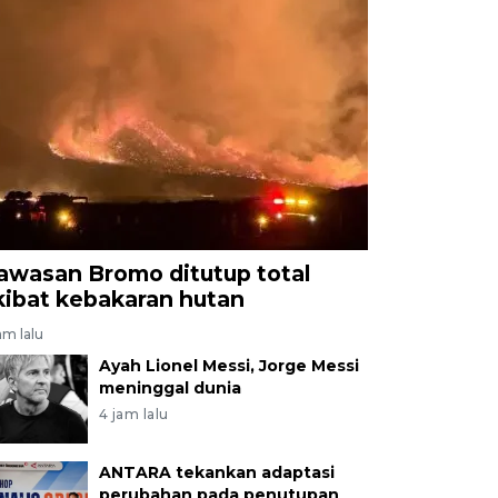
awasan Bromo ditutup total
kibat kebakaran hutan
am lalu
Ayah Lionel Messi, Jorge Messi
meninggal dunia
4 jam lalu
ANTARA tekankan adaptasi
perubahan pada penutupan