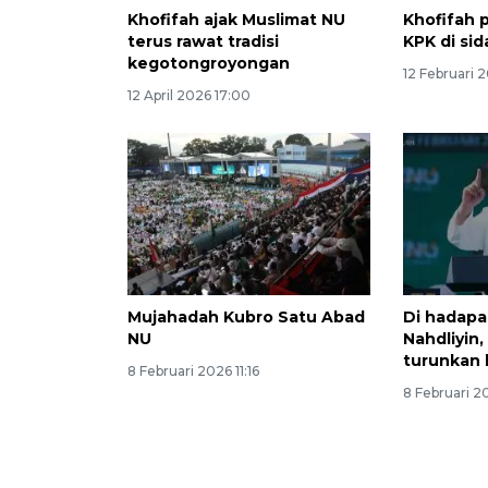
Khofifah ajak Muslimat NU
Khofifah 
terus rawat tradisi
KPK di si
kegotongroyongan
12 Februari 
12 April 2026 17:00
Mujahadah Kubro Satu Abad
Di hadapa
NU
Nahdliyin
turunkan b
8 Februari 2026 11:16
8 Februari 2