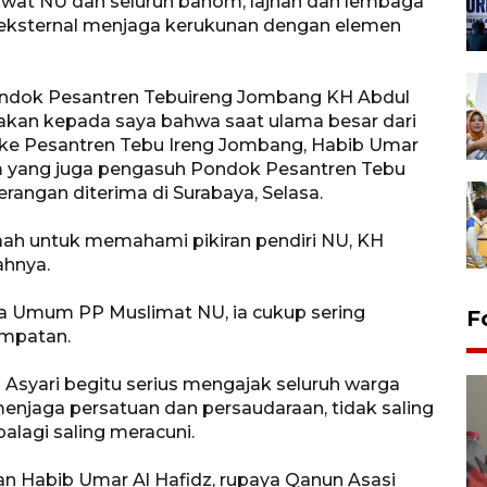
awat NU dan seluruh banom, lajnah dan lembaga
 eksternal menjaga kerukunan dengan elemen
ondok Pesantren Tebuireng Jombang KH Abdul
akan kepada saya bahwa saat ulama besar dari
r ke Pesantren Tebu Ireng Jombang, Habib Umar
m yang juga pengasuh Pondok Pesantren Tebu
rangan diterima di Surabaya, Selasa.
aah untuk memahami pikiran pendiri NU, KH
ahnya.
a Umum PP Muslimat NU, ia cukup sering
F
mpatan.
Asyari begitu serius mengajak seluruh warga
njaga persatuan dan persaudaraan, tidak saling
palagi saling meracuni.
 Habib Umar Al Hafidz, rupaya Qanun Asasi