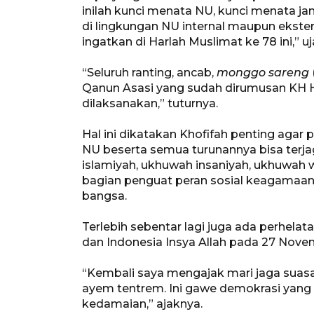
inilah kunci menata NU, kunci menata j
di lingkungan NU internal maupun ekster
ingatkan di Harlah Muslimat ke 78 ini,” uj
“Seluruh ranting, ancab,
monggo sareng
Qanun Asasi yang sudah dirumusan KH Ha
dilaksanakan,” tuturnya.
Hal ini dikatakan Khofifah penting agar
NU beserta semua turunannya bisa ter
islamiyah, ukhuwah insaniyah, ukhuwah
bagian penguat peran sosial keagamaan
bangsa.
Terlebih sebentar lagi juga ada perhelat
dan Indonesia Insya Allah pada 27 No
“Kembali saya mengajak mari jaga suas
ayem tentrem. Ini gawe demokrasi yang
kedamaian,” ajaknya.