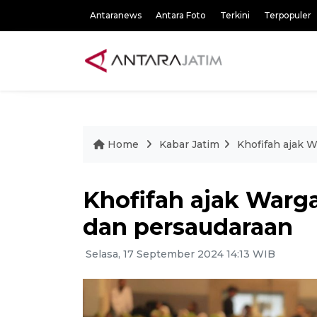
Antaranews
Antara Foto
Terkini
Terpopuler
Home
Kabar Jatim
Khofifah ajak 
Khofifah ajak Warg
dan persaudaraan
Selasa, 17 September 2024 14:13 WIB