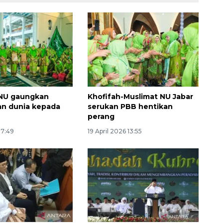
 NU gaungkan
Khofifah-Muslimat NU Jabar
an dunia kepada
serukan PBB hentikan
160 ribu sambungan baru
perang
jaringan gas 2026
17:49
19 April 2026 13:55
2026-08-07 18:00:00