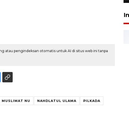
I
g atau pengindeksan otomatis untuk AI di situs web ini tanpa
 MUSLIMAT NU
NAHDLATUL ULAMA
PILKADA