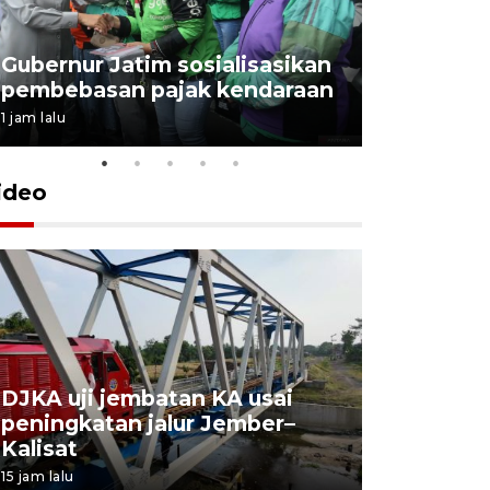
Gubernur Jatim sosialisasikan
pembebasan pajak kendaraan
1 jam lalu
ideo
DJKA uji jembatan KA usai
11 korba
peningkatan jalur Jember–
Mutiara S
Kalisat
perawata
15 jam lalu
17 jam lalu