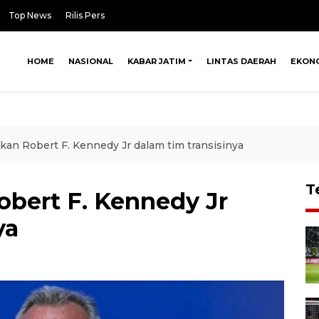
Top News
Rilis Pers
HOME
NASIONAL
KABAR JATIM
LINTAS DAERAH
EKON
an Robert F. Kennedy Jr dalam tim transisinya
T
bert F. Kennedy Jr
ya