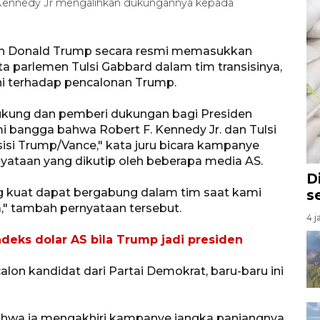
 Kennedy Jr mengalihkan dukungannya kepada
en Donald Trump secara resmi memasukkan
a parlemen Tulsi Gabbard dalam tim transisinya,
i terhadap pencalonan Trump.
dukung dan pemberi dukungan bagi Presiden
i bangga bahwa Robert F. Kennedy Jr. dan Tulsi
isi Trump/Vance," kata juru bicara kampanye
yataan yang dikutip oleh beberapa media AS.
D
g kuat dapat bergabung dalam tim saat kami
s
" tambah pernyataan tersebut.
4 j
ndeks dolar AS bila Trump jadi presiden
on kandidat dari Partai Demokrat, baru-baru ini
wa ia mengakhiri kampanye jangka panjangnya