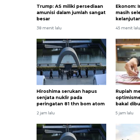
Trump: AS miliki persediaan
Ekonom: I
amunisi dalam jumlah sangat
masih sele
besar
kelanjut
38 menit lalu
45 menit lal
Hiroshima serukan hapus
Rupiah me
senjata nuklir pada
optimisme
peringatan 81 thn bom atom
bakal dib
2 jam lalu
5 jam lalu