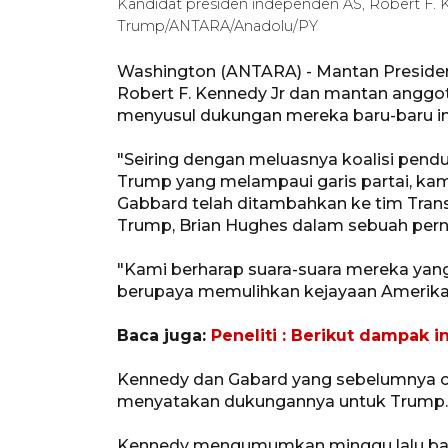
Kandidat presiden independen AS, Robert F.
Trump/ANTARA/Anadolu/PY
Washington (ANTARA) - Mantan Presid
Robert F. Kennedy Jr dan mantan anggot
menyusul dukungan mereka baru-baru in
"Seiring dengan meluasnya koalisi pen
Trump yang melampaui garis partai, kam
Gabbard telah ditambahkan ke tim Trans
Trump, Brian Hughes dalam sebuah pern
"Kami berharap suara-suara mereka yan
berupaya memulihkan kejayaan Amerika,
Baca juga:
Peneliti : Berikut dampak i
Kennedy dan Gabard yang sebelumnya cal
menyatakan dukungannya untuk Trump.
Kennedy mengumumkan minggu lalu bah