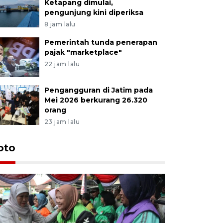
Ketapang dimulai,
pengunjung kini diperiksa
8 jam lalu
Pemerintah tunda penerapan
pajak "marketplace"
22 jam lalu
Pengangguran di Jatim pada
Mei 2026 berkurang 26.320
orang
23 jam lalu
Uji fungs
oto
di Jembe
16 jam lalu