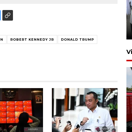
Pameran multiproduk
Surabaya Great Expo
17 jam lalu
EN
ROBERT KENNEDY JR
DONALD TRUMP
V
Basarnas hentikan operasi
kedaruratan KM Mutiara
Sentosa II
4 Agustus 2026 22:38