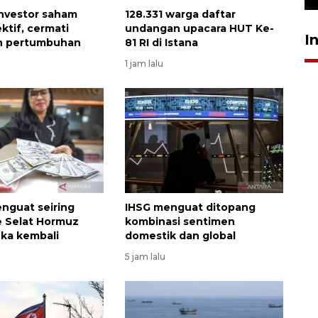
nvestor saham
128.331 warga daftar
ktif, cermati
undangan upacara HUT Ke-
I
an pertumbuhan
81 RI di Istana
u
1 jam lalu
nguat seiring
IHSG menguat ditopang
 Selat Hormuz
kombinasi sentimen
uka kembali
domestik dan global
5 jam lalu