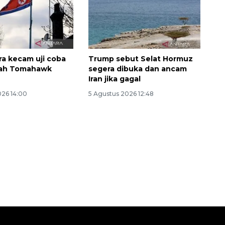
ra kecam uji coba
Trump sebut Selat Hormuz
ajah Tomahawk
segera dibuka dan ancam
Iran jika gagal
026 14:00
5 Agustus 2026 12:48
Sinyal positif perekonomian
Indonesia
2026-08-05 15:00:00