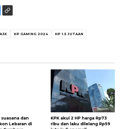
A3X
HP GAMING 2024
HP 1.5 JUTAAN
Ekspedisi Rupiah Berdaulat
2026 sambangi Papua
2026-08-06 13:15:00
 suasana dan
KPK akui 2 HP harga Rp73
kon Lebaran di
ribu dan laku dilelang Rp59