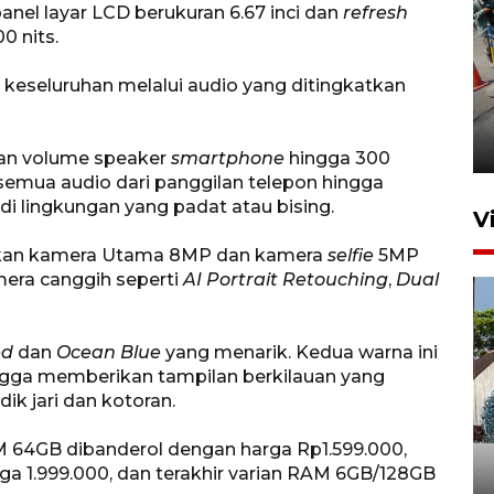
h panel layar LCD berukuran 6.67 inci dan
refresh
0 nits.
keseluruhan melalui audio yang ditingkatkan
Peningkatan perputaran
ekonomi Piala Presiden 2026
3 jam lalu
n volume speaker
smartphone
hingga 300
emua audio dari panggilan telepon hingga
di lingkungan yang padat atau bising.
V
dirkan kamera Utama 8MP dan kamera
selfie
5MP
mera canggih seperti
AI Portrait Retouching
,
Dual
ed
dan
Ocean Blue
yang menarik. Kedua warna ini
ngga memberikan tampilan berkilauan yang
k jari dan kotoran.
Bulog Ponorogo serap 8.600
ton jagung petani, 95 persen
64GB dibanderol dengan harga Rp1.599.000,
a 1.999.000, dan terakhir varian RAM 6GB/128GB
dari target