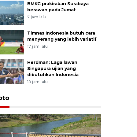
BMKG prakirakan Surabaya
berawan pada Jumat
7 jam lalu
Timnas Indonesia butuh cara
menyerang yang lebih variatif
17 jam lalu
Herdman: Laga lawan
Singapura ujian yang
dibutuhkan Indonesia
18 jam lalu
oto
Permintaa
jelang H
2 jam lalu