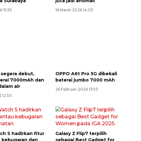
za Surabaya
juta jadi anomali
6 15:55
16 Maret 2026 14:03
segera debut,
OPPO A6t Pro 5G dibekali
terai 7000mAh dan
baterai jumbo 7000 mAh
dalam air
26 Februari 2026 13:53
 12:53
h S hadirkan fitur
Galaxy Z Flip7 terpilih
 kebugaran dan
sebagai Best Gadget for