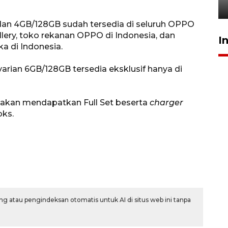
5 Agustus 2026 19:33
an 4GB/128GB sudah tersedia di seluruh OPPO
lery, toko rekanan OPPO di Indonesia, dan
I
a di Indonesia.
rian 6GB/128GB tersedia eksklusif hanya di
 akan mendapatkan Full Set beserta
charger
ks.
g atau pengindeksan otomatis untuk AI di situs web ini tanpa