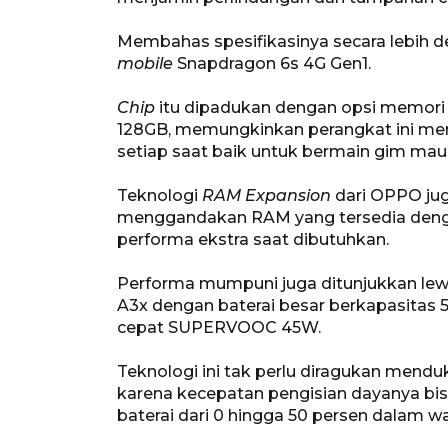
Membahas spesifikasinya secara lebih det
mobile
Snapdragon 6s 4G Gen1.
Chip
itu dipadukan dengan opsi memor
128GB, memungkinkan perangkat ini me
setiap saat baik untuk bermain gim ma
Teknologi
RAM Expansion
dari OPPO ju
menggandakan RAM yang tersedia den
performa ekstra saat dibutuhkan.
Performa mumpuni juga ditunjukkan le
A3x dengan baterai besar berkapasitas
cepat SUPERVOOC 45W.
Teknologi ini tak perlu diragukan mend
karena kecepatan pengisian dayanya b
baterai dari 0 hingga 50 persen dalam w