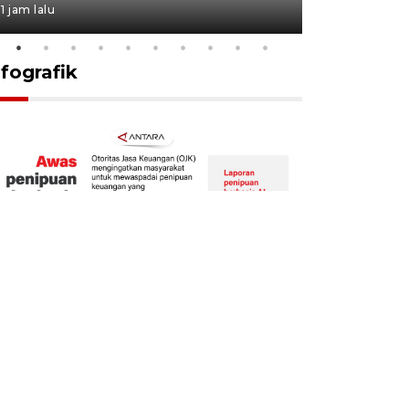
1 jam lalu
17 jam lalu
nfografik