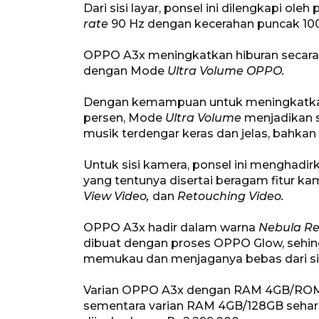
Dari sisi layar, ponsel ini dilengkapi ole
rate
90 Hz dengan kecerahan puncak 100
OPPO A3x meningkatkan hiburan secara 
dengan Mode
Ultra Volume OPPO.
Dengan kemampuan untuk meningkatka
persen, Mode
Ultra Volume
menjadikan s
musik terdengar keras dan jelas, bahkan 
Untuk sisi kamera, ponsel ini mengha
yang tentunya disertai beragam fitur ka
View Video,
dan
Retouching Video.
OPPO A3x hadir dalam warna
Nebula R
dibuat dengan proses OPPO Glow, sehi
memukau dan menjaganya bebas dari sidi
Varian OPPO A3x dengan RAM 4GB/ROM 
sementara varian RAM 4GB/128GB seharg