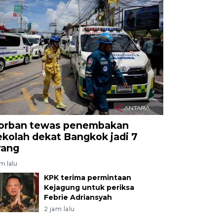
orban tewas penembakan
ekolah dekat Bangkok jadi 7
rang
am lalu
KPK terima permintaan
Kejagung untuk periksa
Febrie Adriansyah
2 jam lalu