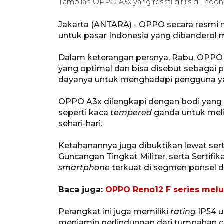
Tampilan OPPO A3x yang resmi dirilis di In
Jakarta (ANTARA) - OPPO secara resmi m
untuk pasar Indonesia yang dibanderol mu
Dalam keterangan persnya, Rabu, OPPO
yang optimal dan bisa disebut sebagai pon
dayanya untuk menghadapi pengguna yang
OPPO A3x dilengkapi dengan bodi yang d
seperti kaca
tempered
ganda untuk mel
sehari-hari.
Ketahanannya juga dibuktikan lewat ser
Guncangan Tingkat Militer, serta Sertifi
smartphone
terkuat di segmen ponsel d
Baca juga:
OPPO Reno12 F series melun
Perangkat ini juga memiliki
rating
IP54 u
menjamin perlindungan dari tumpahan c