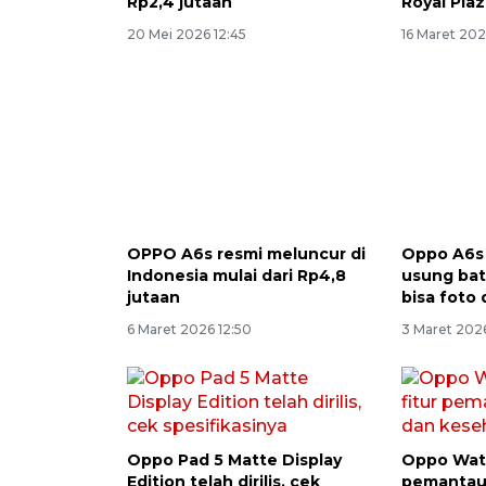
Rp2,4 jutaan
Royal Pla
20 Mei 2026 12:45
16 Maret 202
OPPO A6s resmi meluncur di
Oppo A6s 
Indonesia mulai dari Rp4,8
usung ba
jutaan
bisa foto 
6 Maret 2026 12:50
3 Maret 2026
Oppo Pad 5 Matte Display
Oppo Watc
Edition telah dirilis, cek
pemantau