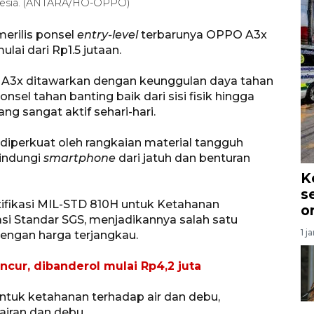
donesia. (ANTARA/HO-OPPO)
erilis ponsel
entry-level
terbarunya OPPO A3x
lai dari Rp1.5 jutaan.
 A3x ditawarkan dengan keunggulan daya tahan
sel tahan banting baik dari sisi fisik hingga
 sangat aktif sehari-hari.
iperkuat oleh rangkaian material tangguh
indungi
smartphone
dari jatuh dan benturan
K
s
tifikasi MIL-STD 810H untuk Ketahanan
o
kasi Standar SGS, menjadikannya salah satu
1 j
engan harga terjangkau.
cur, dibanderol mulai Rp4,2 juta
ntuk ketahanan terhadap air dan debu,
airan dan debu.