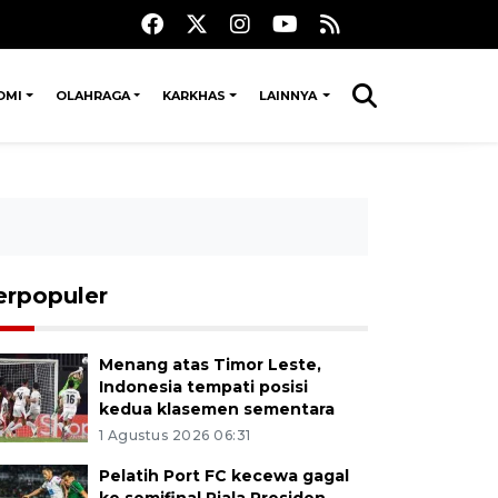
OMI
OLAHRAGA
KARKHAS
LAINNYA
erpopuler
Menang atas Timor Leste,
Indonesia tempati posisi
kedua klasemen sementara
1 Agustus 2026 06:31
Pelatih Port FC kecewa gagal