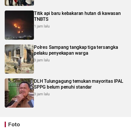
Titik api baru kebakaran hutan di kawasan
TNBTS
1 jam lalu
Polres Sampang tangkap tiga tersangka
pelaku penyekapan warga
3 jam lalu
DLH Tulungagung temukan mayoritas IPAL
SPPG belum penuhi standar
3 jam lalu
Foto