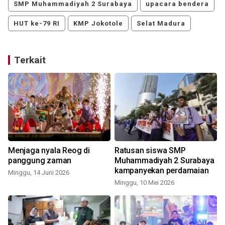
SMP Muhammadiyah 2 Surabaya
upacara bendera
HUT ke-79 RI
KMP Jokotole
Selat Madura
Terkait
Menjaga nyala Reog di
Ratusan siswa SMP
panggung zaman
Muhammadiyah 2 Surabaya
kampanyekan perdamaian
Minggu, 14 Juni 2026
Minggu, 10 Mei 2026
S