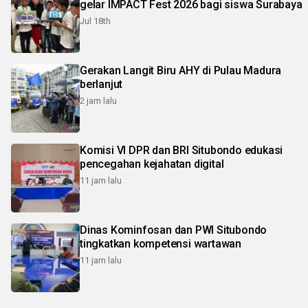
gelar IMPACT Fest 2026 bagi siswa Surabaya
Jul 18th
Gerakan Langit Biru AHY di Pulau Madura
berlanjut
2 jam lalu
Komisi VI DPR dan BRI Situbondo edukasi
pencegahan kejahatan digital
11 jam lalu
Dinas Kominfosan dan PWI Situbondo
tingkatkan kompetensi wartawan
11 jam lalu