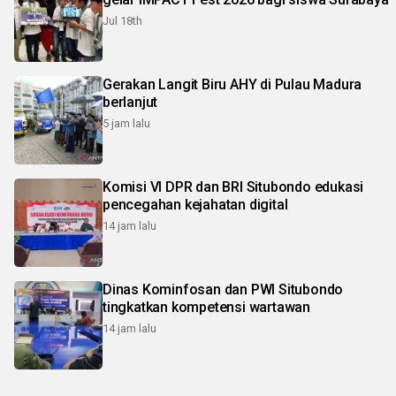
Jul 18th
Gerakan Langit Biru AHY di Pulau Madura
berlanjut
5 jam lalu
Komisi VI DPR dan BRI Situbondo edukasi
pencegahan kejahatan digital
14 jam lalu
Dinas Kominfosan dan PWI Situbondo
tingkatkan kompetensi wartawan
14 jam lalu