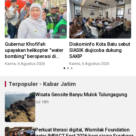
Gubernur Khofifah
Diskominfo Kota Batu sebut
upayakan helikopter "water
SIASIK diujicoba dukung
bombing" beroperasi di
SAKIP
Bromo besok
Kamis, 6 Agustus 2026
Kamis, 6 Agustus 2026
Terpopuler - Kabar Jatim
Wisata Geosite Banyu Mulok Tulungagung
Jul 18th
Perkuat literasi digital, Wismilak Foundation
gelar IMPACT Fest 2026 bagi siswa Surabaya