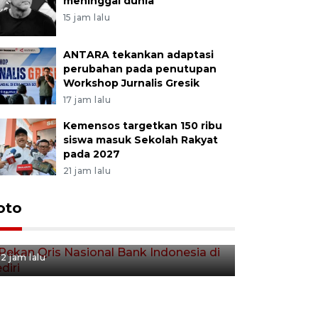
meninggal dunia
15 jam lalu
ANTARA tekankan adaptasi
perubahan pada penutupan
Workshop Jurnalis Gresik
17 jam lalu
Kemensos targetkan 150 ribu
siswa masuk Sekolah Rakyat
pada 2027
21 jam lalu
oto
Pekan Qris Nasional Bank
Indonesia di Kediri
2 jam lalu