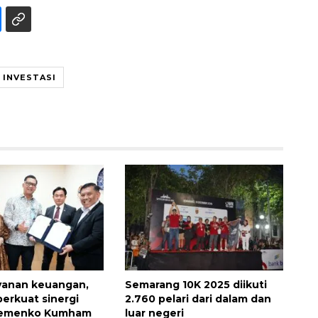
 INVESTASI
SPHP jaga harga beras
2026-08-08 06:00:00
ayanan keuangan,
Semarang 10K 2025 diikuti
erkuat sinergi
2.760 pelari dari dalam dan
Kemenko Kumham
luar negeri