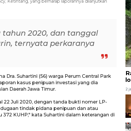
cy, Ketintang, yang berharap laporannya dilanjutkan
 tahun 2020, dan tanggal
rin, ternyata perkaranya
R
 Dra. Suhartini (56) warga Perum Central Park
l
laporan kasus penipuan investasi yang dia
isian Daerah Jawa Timur.
2 j
 22 Juli 2020, dengan tanda bukti nomer LP-
t dugaan tindak pidana penipuan dan atau
u 372 KUHP," kata Suhartini dalam keterangan di