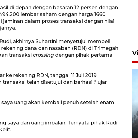
asil di depan dengan besaran 12 persen dengan
 494.200 lembar saham dengan harga 1660
Gerakan Pasar Murah di
 jaminan dalam proses transaksi dengan nilai
Sidoarjo
jarnya.
7 Agustus 2026 18:40
Rudi, akhirnya Suhartini menyetujui membeli
rekening dana dan nasabah (RDN) di Trimegah
V
kan transaksi
crossing
dengan pihak pertama
r ke rekening RDN, tanggal 11 Juli 2019,
ansaksi telah disetujui dan berhasil," ujar
a saya uang akan kembali penuh setelah enam
BPBD Jatim kerahkan "Drone
Water Spray" bantu padamkan
g saya dan uang imbalan. Ternyata pihak Rudi
kebakaran Bromo
elit.
6 Agustus 2026 18:23