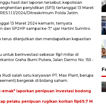
gu hasil dari laporan tersebut, kepolisian
nghentian penyidikan (SP3) tertanggal 13 Maret
RES.1.1.1/2024/Ditreskrimum Polda Jatim.
ggal 13 Maret 2024 kemarin, ternyata
n dan SP2HP sampai ke-7," ujar Hartini Sumitro.
an terus dilanjutkan dan mendapatkan kepastian
u untuk berinvestasi sebesar Rp1 miliar di
kantor Graha Bumi Putera, Jalan Darmo No. 155 -
F
a Rudi salah satu karyawan PT. Max Plant, berupa
eement) bergerak di bidang saham.
k-emak" laporkan penipuan investasi bodong
kap pelaku penipuan rugikan korban Rp69,7 M