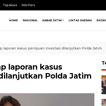
Top News
Rilis Pers
HOME
NASIONAL
KABAR JATIM
LINTAS DAERAH
EKON
ap laporan kasus penipuan investasi dilanjutkan Polda Jatim
T
ap laporan kasus
dilanjutkan Polda Jatim