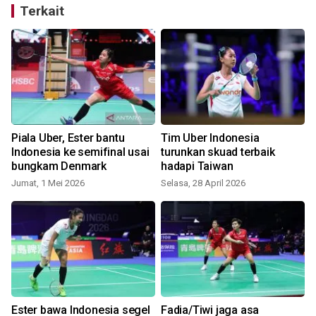
Terkait
Piala Uber, Ester bantu
Tim Uber Indonesia
Indonesia ke semifinal usai
turunkan skuad terbaik
bungkam Denmark
hadapi Taiwan
S
Jumat, 1 Mei 2026
Selasa, 28 April 2026
Ester bawa Indonesia segel
Fadia/Tiwi jaga asa