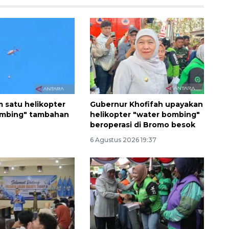
m satu helikopter
Gubernur Khofifah upayakan
ombing" tambahan
helikopter "water bombing"
beroperasi di Bromo besok
Awas penipuan berbasis AI
6 Agustus 2026 19:37
2026-08-07 13:45:00