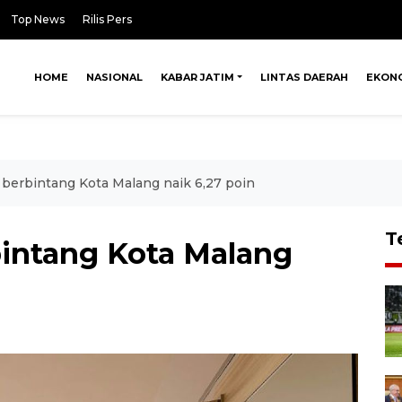
Top News
Rilis Pers
HOME
NASIONAL
KABAR JATIM
LINTAS DAERAH
EKON
 berbintang Kota Malang naik 6,27 poin
T
bintang Kota Malang