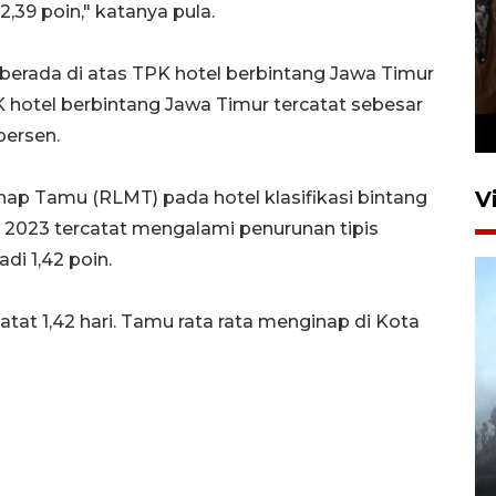
2,39 poin," katanya pula.
Persebaya juara Piala
rada di atas TPK hotel berbintang Jawa Timur
Presiden 2026
K hotel berbintang Jawa Timur tercatat sebesar
22 jam lalu
persen.
V
ap Tamu (RLMT) pada hotel klasifikasi bintang
 2023 tercatat mengalami penurunan tipis
di 1,42 poin.
at 1,42 hari. Tamu rata rata menginap di Kota
BPBD Jatim kerahkan "Drone
Water Spray" bantu padamkan
kebakaran Bromo
6 Agustus 2026 18:23