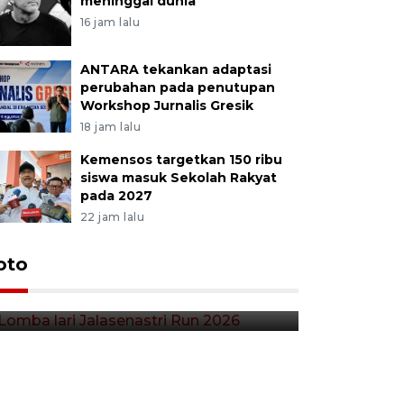
meninggal dunia
16 jam lalu
ANTARA tekankan adaptasi
perubahan pada penutupan
Workshop Jurnalis Gresik
18 jam lalu
Kemensos targetkan 150 ribu
siswa masuk Sekolah Rakyat
pada 2027
22 jam lalu
Lomba lari Jalasenastri Run
oto
Pekan Qr
2026
Indonesia
32 menit lalu
3 jam lalu