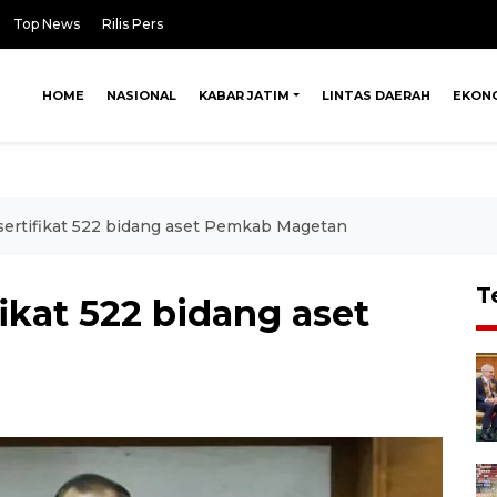
Top News
Rilis Pers
HOME
NASIONAL
KABAR JATIM
LINTAS DAERAH
EKON
ertifikat 522 bidang aset Pemkab Magetan
T
ikat 522 bidang aset