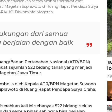
menyerahkan secara simbolis sertifikat aset
ti Magetan Suprawoto di Ruang Rapat Pendapa Surya
NTARA/HO-Diskominfo Magetan
dukungan dari semua
a berjalan dengan baik
Ruang/Badan Pertanahan Nasional (ATR/BPN)
R
kat sejumlah 522 bidang tanah yang menjadi
l
agetan, Jawa Timur.
3 j
a simbolis oleh Kepala ATR/BPN Magetan Suwono
prawoto di Ruang Rapat Pendapa Surya Graha,
serahkan kali ini sebanyak 522 bidang, seluas
n dari semua pihak sehingga bisa berjalan