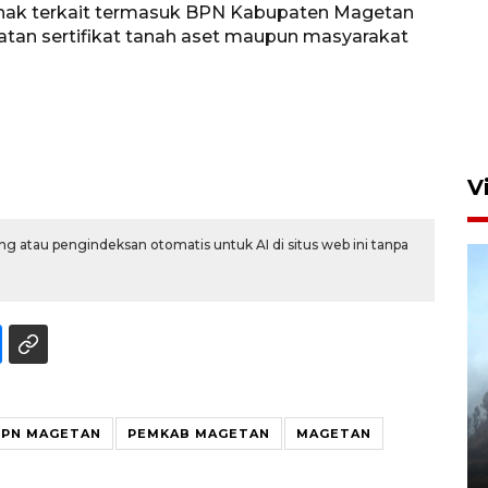
hak terkait termasuk BPN Kabupaten Magetan
tan sertifikat tanah aset maupun masyarakat
V
g atau pengindeksan otomatis untuk AI di situs web ini tanpa
BPBD Jatim kerahkan "Drone
Water Spray" bantu padamkan
BPN MAGETAN
PEMKAB MAGETAN
MAGETAN
kebakaran Bromo
6 Agustus 2026 18:23