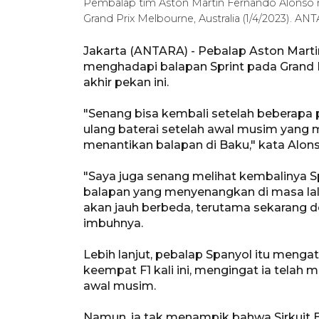
Pembalap tim Aston Martin Fernando Alonso masu
Grand Prix Melbourne, Australia (1/4/2023).
Jakarta (ANTARA) - Pebalap Aston Mar
menghadapi balapan Sprint pada Grand Pr
akhir pekan ini.
"Senang bisa kembali setelah beberapa 
ulang baterai setelah awal musim yang
menantikan balapan di Baku," kata Alonso
"Saya juga senang melihat kembalinya Sp
balapan yang menyenangkan di masa lalu d
akan jauh berbeda, terutama sekarang de
imbuhnya.
Lebih lanjut, pebalap Spanyol itu meng
keempat F1 kali ini, mengingat ia telah 
awal musim.
Namun, ia tak menampik bahwa Sirkuit B