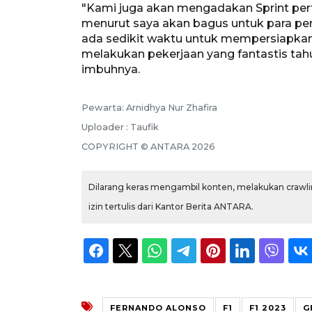
"Kami juga akan mengadakan Sprint per
menurut saya akan bagus untuk para pe
ada sedikit waktu untuk mempersiapkan k
melakukan pekerjaan yang fantastis tahu
imbuhnya.
Pewarta: Arnidhya Nur Zhafira
Uploader : Taufik
COPYRIGHT © ANTARA 2026
Dilarang keras mengambil konten, melakukan crawlin
izin tertulis dari Kantor Berita ANTARA.
FERNANDO ALONSO
F1
F1 2023
G