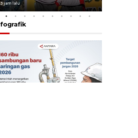
3 jam lalu
19 jam lalu
nfografik