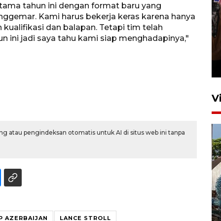
tama tahun ini dengan format baru yang
nggemar. Kami harus bekerja keras karena hanya
ualifikasi dan balapan. Tetapi tim telah
n ini jadi saya tahu kami siap menghadapinya,"
Persebaya juara Piala
Presiden 2026
5 jam lalu
V
g atau pengindeksan otomatis untuk AI di situs web ini tanpa
Bulog Ponorogo serap 8.600
ton jagung petani, 95 persen
dari target
P AZERBAIJAN
LANCE STROLL