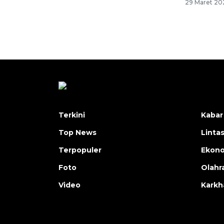
29 Maret 202
Terkini
Kabar
Top News
Linta
Terpopuler
Ekon
Foto
Olahr
Video
Karkh