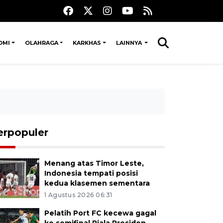
OMI
OLAHRAGA
KARKHAS
LAINNYA
erpopuler
Menang atas Timor Leste,
Indonesia tempati posisi
kedua klasemen sementara
1 Agustus 2026 06:31
Pelatih Port FC kecewa gagal