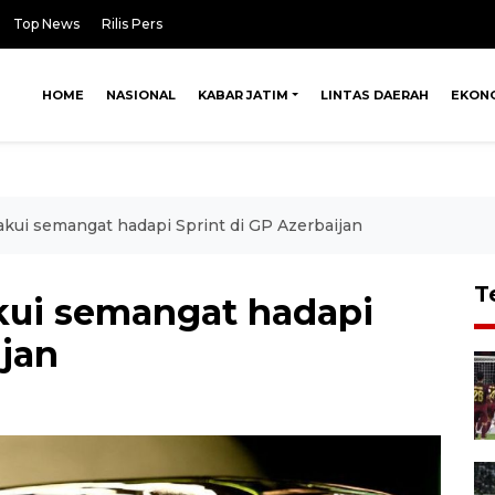
Top News
Rilis Pers
HOME
NASIONAL
KABAR JATIM
LINTAS DAERAH
EKON
 akui semangat hadapi Sprint di GP Azerbaijan
T
akui semangat hadapi
ijan