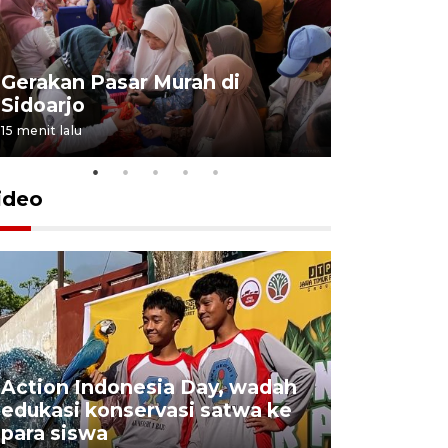
Gerakan Pasar Murah di
Penguata
Sidoarjo
Niyama T
15 menit lalu
4 jam lalu
ideo
Action Indonesia Day, wadah
Gubernur 
edukasi konservasi satwa ke
kontinge
para siswa
Jambore 