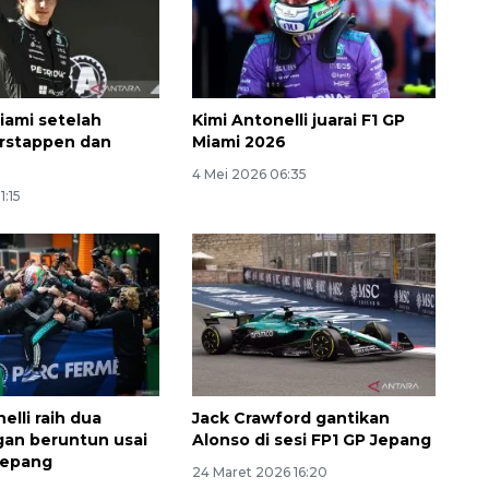
Miami setelah
Kimi Antonelli juarai F1 GP
erstappen dan
Miami 2026
4 Mei 2026 06:35
1:15
Ekonomi triwulan II-2026
tumbuh 5,29 persen
2026-08-06 18:45:00
elli raih dua
Jack Crawford gantikan
an beruntun usai
Alonso di sesi FP1 GP Jepang
 Jepang
24 Maret 2026 16:20