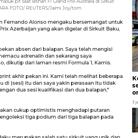
k pit saat latihan F1 Grand Prix Australia di Sirkuit
 ANTARA FOTO/ REUTERS/Jaimi Joy/tom.
tin Fernando Alonso mengaku bersemangat untuk
ix Azerbaijan yang akan digelar di Sirkuit Baku,
pekan absen dari balapan. Saya telah mengisi
 memacu adrenalin dan sekarang saya
, dikutip dari laman resmi Formula 1, Kamis.
rint akhir pekan ini. Kami telah melihat beberapa
K
i (sesi) itu dan saya yakin perasaan itu tidak
s
ngan dua sesi kualifikasi dan dua balapan,"
o
3 j
atakan cukup optimistis menghadapi putaran
mengoleksi tiga podium dari tiga balapan pada
aku merupakan salah satu sirkuit yang unik dan