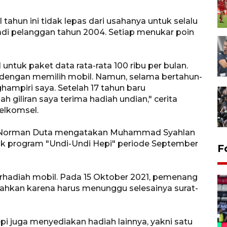
tahun ini tidak lepas dari usahanya untuk selalu
di pelanggan tahun 2004. Setiap menukar poin
tuk paket data rata-rata 100 ribu per bulan.
 dengan memilih mobil. Namun, selama bertahun-
ampiri saya. Setelah 17 tahun baru
 giliran saya terima hadiah undian," cerita
 Telkomsel.
r Norman Duta mengatakan Muhammad Syahlan
 program "Undi-Undi Hepi" periode September
Gerakan pangan murah
F
Tulungagung
15 jam lalu
erhadiah mobil. Pada 15 Oktober 2021, pemenang
rahkan karena harus menunggu selesainya surat-
 juga menyediakan hadiah lainnya, yakni satu