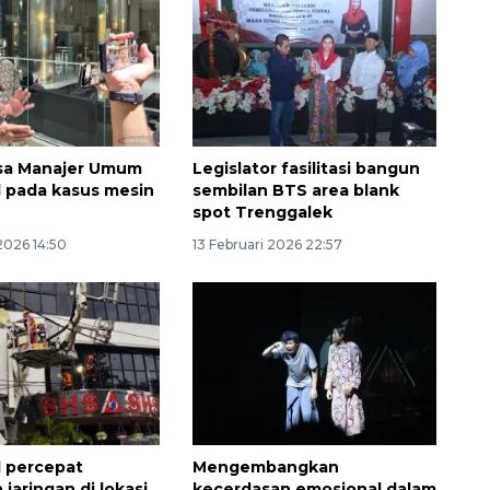
ksa Manajer Umum
Legislator fasilitasi bangun
 pada kasus mesin
sembilan BTS area blank
spot Trenggalek
Vaksin HPV untuk siswa laki-
2026 14:50
13 Februari 2026 22:57
laki
2026-08-06 06:30:00
 percepat
Mengembangkan
jaringan di lokasi
kecerdasan emosional dalam