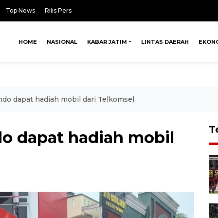
Top News
Rilis Pers
HOME
NASIONAL
KABAR JATIM
LINTAS DAERAH
EKON
ndo dapat hadiah mobil dari Telkomsel
T
do dapat hadiah mobil