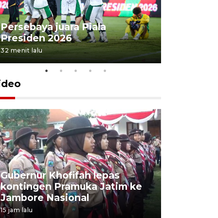
Persebaya juara Piala
Peningka
Presiden 2026
ekonomi 
32 menit lalu
35 menit lalu
ideo
Gubernur Khofifah lepas
Mantan 
kontingen Pramuka Jatim ke
Ponorogo
Jambore Nasional
korupsi 
15 jam lalu
15 jam lalu