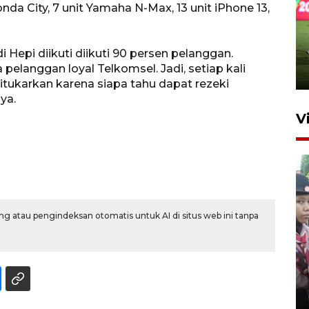
nda City, 7 unit Yamaha N-Max, 13 unit iPhone 13,
 Hepi diikuti diikuti 90 persen pelanggan.
pelanggan loyal Telkomsel. Jadi, setiap kali
tukarkan karena siapa tahu dapat rezeki
ya.
V
g atau pengindeksan otomatis untuk AI di situs web ini tanpa
BNPB optimalkan penguatan
Desa Tangguh Bencana di
Jawa Timur
5 Agustus 2026 19:09