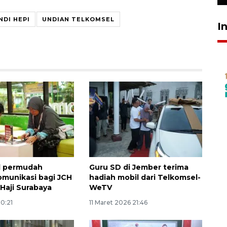
NDI HEPI
UNDIAN TELKOMSEL
I
l permudah
Guru SD di Jember terima
omunikasi bagi JCH
hadiah mobil dari Telkomsel-
 Haji Surabaya
WeTV
0:21
11 Maret 2026 21:46