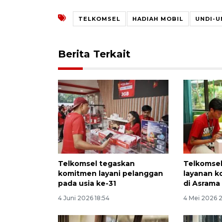
TELKOMSEL
HADIAH MOBIL
UNDI-U
Berita Terkait
Telkomsel tegaskan
Telkomse
komitmen layani pelanggan
layanan k
pada usia ke-31
di Asrama
4 Juni 2026 18:54
4 Mei 2026 2