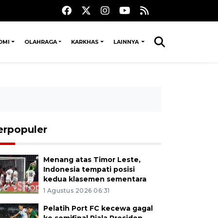
OMI
OLAHRAGA
KARKHAS
LAINNYA
erpopuler
Menang atas Timor Leste,
Indonesia tempati posisi
kedua klasemen sementara
1 Agustus 2026 06:31
Pelatih Port FC kecewa gagal