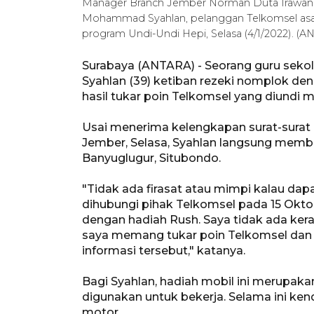
Manager Branch Jember Norman Duta Irawan (
Mohammad Syahlan, pelanggan Telkomsel asa
program Undi-Undi Hepi, Selasa (4/1/2022). (
Surabaya (ANTARA) - Seorang guru sek
Syahlan (39) ketiban rezeki nomplok d
hasil tukar poin Telkomsel yang diundi 
Usai menerima kelengkapan surat-surat 
Jember, Selasa, Syahlan langsung memb
Banyuglugur, Situbondo.
"Tidak ada firasat atau mimpi kalau dap
dihubungi pihak Telkomsel pada 15 Okt
dengan hadiah Rush. Saya tidak ada ker
saya memang tukar poin Telkomsel dan s
informasi tersebut," katanya.
Bagi Syahlan, hadiah mobil ini merupak
digunakan untuk bekerja. Selama ini ken
motor.