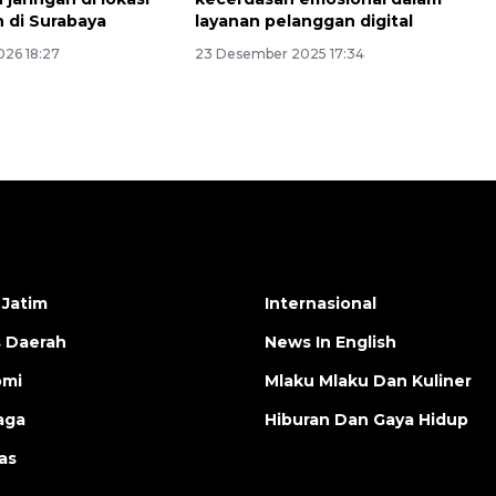
 di Surabaya
layanan pelanggan digital
026 18:27
23 Desember 2025 17:34
 Jatim
Internasional
s Daerah
News In English
omi
Mlaku Mlaku Dan Kuliner
aga
Hiburan Dan Gaya Hidup
as