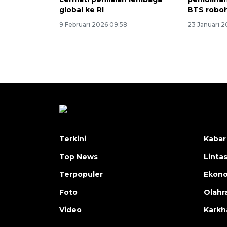
global ke RI
BTS roboh
9 Februari 2026 09:58
23 Januari 2
Terkini
Kabar
Top News
Linta
Terpopuler
Ekon
Foto
Olahr
Video
Karkh