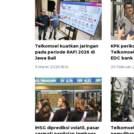
Telkomsel kuatkan jaringan
KPK peri
pada periode RAFI 2026 di
Telkomsel
Jawa Bali
EDC bank
11 Maret 2026 18:14
20 Februari 
IHSG diprediksi volatil, pasar
Telkomsel
cermati penilaian lembaga
pemulihan 