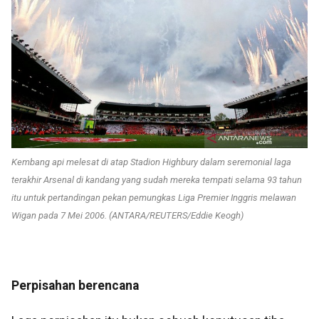
Kembang api melesat di atap Stadion Highbury dalam seremonial laga
terakhir Arsenal di kandang yang sudah mereka tempati selama 93 tahun
itu untuk pertandingan pekan pemungkas Liga Premier Inggris melawan
Wigan pada 7 Mei 2006. (ANTARA/REUTERS/Eddie Keogh)
Perpisahan berencana