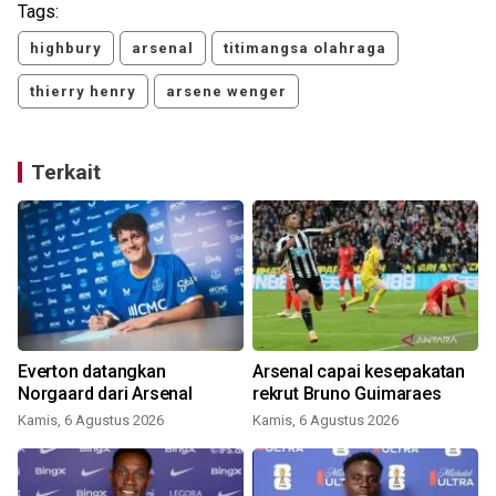
Tags:
highbury
arsenal
titimangsa olahraga
thierry henry
arsene wenger
Terkait
Everton datangkan
Arsenal capai kesepakatan
u
Norgaard dari Arsenal
rekrut Bruno Guimaraes
Kamis, 6 Agustus 2026
Kamis, 6 Agustus 2026
M