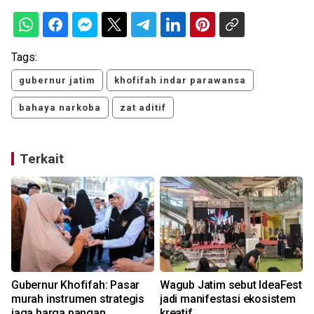
Tags:
gubernur jatim
khofifah indar parawansa
bahaya narkoba
zat aditif
Terkait
Gubernur Khofifah: Pasar
Wagub Jatim sebut IdeaFest
murah instrumen strategis
jadi manifestasi ekosistem
jaga harga pangan
kreatif