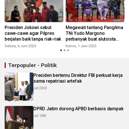
Presiden Jokowi sebut
Megawati tantang Panglima
cawe-cawe agar Pilpres
TNi Yudo Margono
berjalan baik tanpa riak-riak
perbanyak buat alutsista
dalam negeri
Selasa, 6 Juni 2023
Kamis, 1 Juni 2023
Terpopuler - Politik
Presiden bertemu Direktur FBI perkuat kerja
sama repatriasi artefak
Jul 23rd
DPRD Jatim dorong APBD berbasis dampak
Jul 10th