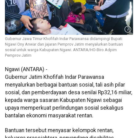
Gubernur Jawa Timur Khofifah Indar Parawansa didampingi Bupati
Ngawi Ony Anwar dan jajaran Pemprov Jatim menyalurkan bantuan
sosial untuk warga Kabupaten Ngawi. ANTARA/HO-Biro Adpim
Pemprov Jatim
Ngawi (ANTARA) -
Gubernur Jatim Khofifah Indar Parawansa
menyalurkan berbagai bantuan sosial, tali asih pilar
sosial, dan pemberdayaan desa senilai Rp32,16 miliar,
kepada warga sasaran Kabupaten Ngawi sebagai
upaya memperkuat perlindungan sosial sekaligus
bantalan ekonomi masyarakat rentan.
Bantuan tersebut menyasar kelompok rentan,
keluarga prasejahtera, penyandang disabilitas,