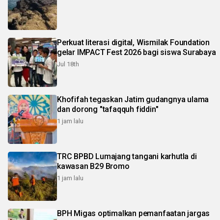
Perkuat literasi digital, Wismilak Foundation
gelar IMPACT Fest 2026 bagi siswa Surabaya
Jul 18th
Khofifah tegaskan Jatim gudangnya ulama
dan dorong "tafaqquh fiddin"
1 jam lalu
TRC BPBD Lumajang tangani karhutla di
kawasan B29 Bromo
1 jam lalu
BPH Migas optimalkan pemanfaatan jargas