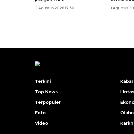
2 Agustus 2026 17:36
1 Agustus 20
Terkini
Kabar
Top News
Linta
Terpopuler
Ekon
Foto
Olahr
Video
Karkh