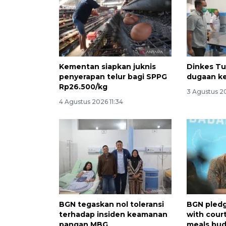
Kementan siapkan juknis
Dinkes Tu
penyerapan telur bagi SPPG
dugaan k
Rp26.500/kg
3 Agustus 2
4 Agustus 2026 11:34
BGN tegaskan nol toleransi
BGN pled
terhadap insiden keamanan
with court
pangan MBG
meals bu