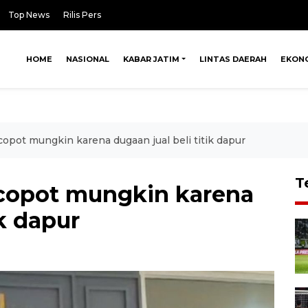
Top News
Rilis Pers
HOME
NASIONAL
KABAR JATIM
LINTAS DAERAH
EKON
opot mungkin karena dugaan jual beli titik dapur
T
icopot mungkin karena
ik dapur