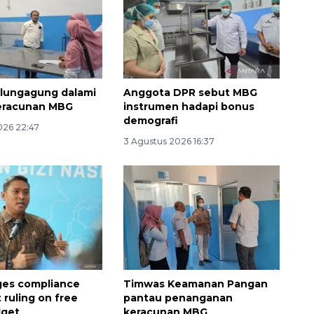
lungagung dalami
Anggota DPR sebut MBG
eracunan MBG
instrumen hadapi bonus
demografi
026 22:47
3 Agustus 2026 16:37
Memberantas kejahatan
jalanan Jakarta
2026-08-05 18:00:00
ges compliance
Timwas Keamanan Pangan
 ruling on free
pantau penanganan
dget
keracunan MBG