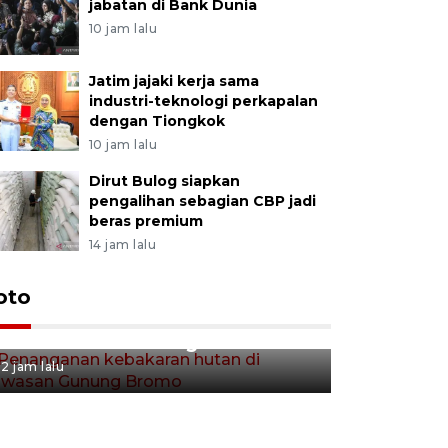
jabatan di Bank Dunia
10 jam lalu
Jatim jajaki kerja sama
industri-teknologi perkapalan
dengan Tiongkok
10 jam lalu
Dirut Bulog siapkan
pengalihan sebagian CBP jadi
beras premium
14 jam lalu
Gerakan 
oto
Penanganan kebakaran hutan
Tulungag
di kawasan Gunung Bromo
2 jam lalu
2 jam lalu