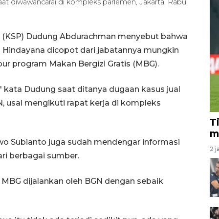
t diwawancarai di kompleks parlemen, Jakarta, Rabu
den (KSP) Dudung Abdurachman menyebut bahwa
n Hindayana dicopot dari jabatannya mungkin
dapur program Makan Bergizi Gratis (MBG).
u," kata Dudung saat ditanya dugaan kasus jual
, usai mengikuti rapat kerja di kompleks
T
m
o Subianto juga sudah mendengar informasi
2 j
ari berbagai sumber.
m MBG dijalankan oleh BGN dengan sebaik