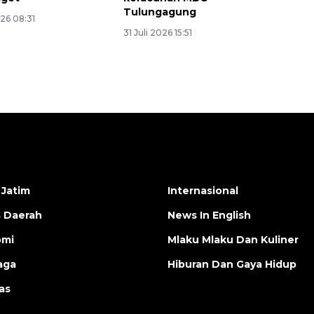
Tulungagung
26 08:31
31 Juli 2026 15:51
 Jatim
Internasional
s Daerah
News In English
omi
Mlaku Mlaku Dan Kuliner
aga
Hiburan Dan Gaya Hidup
as