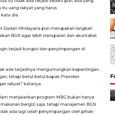
 itu tidak ada terjadi sedikit pun, ada yang
 itu uang rakyat yang harus
kata dia.
GN Dadan Hindayana pun merupakan langkah
aikan BGN agar lebih transparan dan akuntabel.
gin terjadi korupsi dan penyimpangan di
idak ada terjadinya menguntungkan kepentingan
Uji fungsi jembatan kereta api
F
n, tetapi betul-betul bapak Presiden
di Jember
an rakyat," katanya.
5 Agustus 2026 22:18
alam menjalankan program MBG bukan hanya
makanan bergizi saja, tetapi manajemen BGN
tidak ada lagi celah penyimpangan oleh pihak-