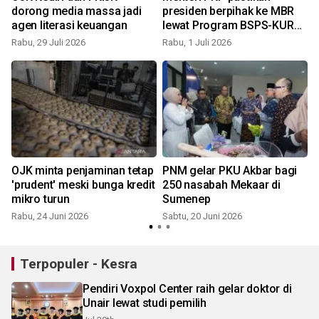
dorong media massa jadi
presiden berpihak ke MBR
agen literasi keuangan
lewat Program BSPS-KUR
Perumahan
Rabu, 29 Juli 2026
Rabu, 1 Juli 2026
S
OJK minta penjaminan tetap
PNM gelar PKU Akbar bagi
'prudent' meski bunga kredit
250 nasabah Mekaar di
mikro turun
Sumenep
Rabu, 24 Juni 2026
Sabtu, 20 Juni 2026
Terpopuler - Kesra
Pendiri Voxpol Center raih gelar doktor di
Unair lewat studi pemilih