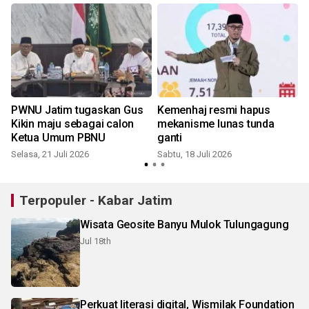
t
PWNU Jatim tugaskan Gus
Kemenhaj resmi hapus
Kikin maju sebagai calon
mekanisme lunas tunda
Ketua Umum PBNU
ganti
Selasa, 21 Juli 2026
Sabtu, 18 Juli 2026
R
Terpopuler - Kabar Jatim
Wisata Geosite Banyu Mulok Tulungagung
Jul 18th
Perkuat literasi digital, Wismilak Foundation