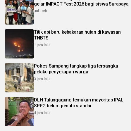
gelar IMPACT Fest 2026 bagi siswa Surabaya
Jul 18th
Titik api baru kebakaran hutan di kawasan
TNBTS
1 jam lalu
Polres Sampang tangkap tiga tersangka
pelaku penyekapan warga
3 jam lalu
DLH Tulungagung temukan mayoritas IPAL
SPPG belum penuhi standar
4 jam lalu