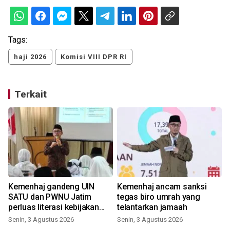
Tags:
haji 2026
Komisi VIII DPR RI
Terkait
Kemenhaj gandeng UIN
Kemenhaj ancam sanksi
SATU dan PWNU Jatim
tegas biro umrah yang
perluas literasi kebijakan
telantarkan jamaah
haji
Senin, 3 Agustus 2026
Senin, 3 Agustus 2026
K