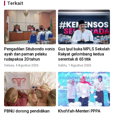
Terkait
Pengadilan Situbondo vonis
Gus Ipul buka MPLS Sekolah
ayah dan paman pelaku
Rakyat gelombang kedua
rudapaksa 20 tahun
serentak di 65 titik
Selasa, 4 Agustus 2026
Sabtu, 1 Agustus 2026
K
PBNU dorong pendidikan
Khofifah-Menteri PPPA