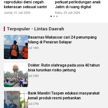
reproduksi demi cegah
perkuat perlindungan anak
kekerasan seksual santri
Jatim di ruang digital
Jumat, 31 Juli 2026
Rabu, 29 Juli 2026
M
Terpopuler - Lintas Daerah
Basarnas Makassar cari 24 penumpang
hilang di Perairan Selayar
Jul 16th
Dokter: Rutin olahraga pada usia 40 tahun
bisa turunkan risiko jantung
Jul 25th
Bank Mandiri Taspen edukasi masyarakat
kenali produk resmi perbankan
Jul 27th