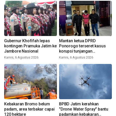
Gubernur Khofifah lepas
Mantan ketua DPRD
kontingen Pramuka Jatim ke
Ponorogo terseret kasus
Jambore Nasional
korupsi tunjangan
perumahan
Kamis, 6 Agustus 2026
Kamis, 6 Agustus 2026
Kebakaran Bromo belum
BPBD Jatim kerahkan
padam, area terbakar capai
"Drone Water Spray" bantu
120 hektare
padamkan kebakaran