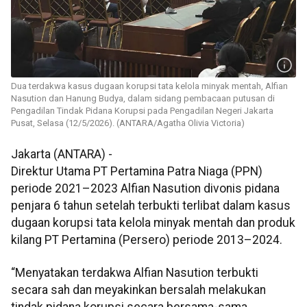
Dua terdakwa kasus dugaan korupsi tata kelola minyak mentah, Alfian
Nasution dan Hanung Budya, dalam sidang pembacaan putusan di
Pengadilan Tindak Pidana Korupsi pada Pengadilan Negeri Jakarta
Pusat, Selasa (12/5/2026). (ANTARA/Agatha Olivia Victoria)
Jakarta (ANTARA) -
Direktur Utama PT Pertamina Patra Niaga (PPN)
periode 2021–2023 Alfian Nasution divonis pidana
penjara 6 tahun setelah terbukti terlibat dalam kasus
dugaan korupsi tata kelola minyak mentah dan produk
kilang PT Pertamina (Persero) periode 2013–2024.
“Menyatakan terdakwa Alfian Nasution terbukti
secara sah dan meyakinkan bersalah melakukan
tindak pidana korupsi secara bersama-sama