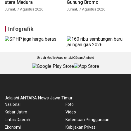
TNBTS: kebakaran di Bromo
Khofifah tinjau kebakaran
diduga sisa perapian orang
Bromo, area terbakar
di Bantengan
meluas capai 176 hektar
Jumat, 7 Agustus 2026
Jumat, 7 Agustus 2026
BNPB perkuat operasi udara
padamkan karhutla di
Gunung Bromo
Jumat, 7 Agustus 2026
Tim SAR sisir korban yang
belum ditemukan di perairan
utara Madura
Jumat, 7 Agustus 2026
Infografik