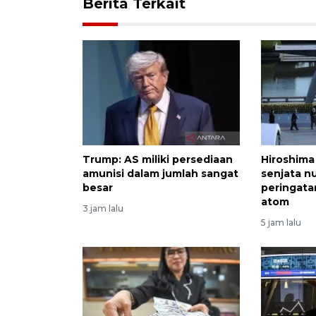
Berita Terkait
Trump: AS miliki persediaan
Hiroshima
amunisi dalam jumlah sangat
senjata nu
besar
peringata
atom
3 jam lalu
5 jam lalu