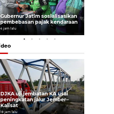
Gubernur Jatim sosialisasikan
pembebasan pajak kendaraan
4 jam lalu
ideo
DJKA uji jembatan KA usai
11 korba
peningkatan jalur Jember–
Mutiara S
Kalisat
perawata
18 jam lalu
19 jam lalu