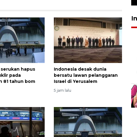
I
 serukan hapus
Indonesia desak dunia
klir pada
bersatu lawan pelanggaran
n 81 tahun bom
Israel di Yerusalem
5 jam lalu