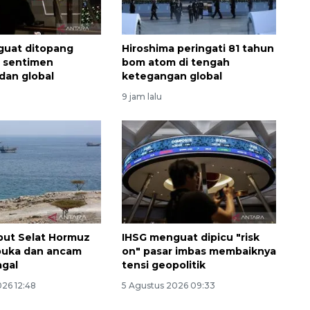
guat ditopang
Hiroshima peringati 81 tahun
 sentimen
bom atom di tengah
dan global
ketegangan global
9 jam lalu
Sinyal positif perekonomian
Indonesia
2026-08-05 15:00:00
but Selat Hormuz
IHSG menguat dipicu "risk
buka dan ancam
on" pasar imbas membaiknya
agal
tensi geopolitik
026 12:48
5 Agustus 2026 09:33