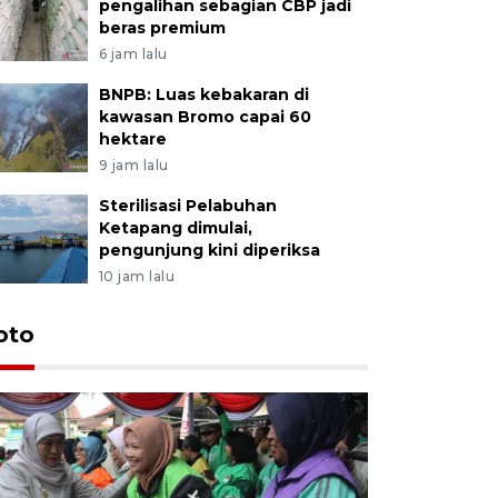
pengalihan sebagian CBP jadi
beras premium
6 jam lalu
BNPB: Luas kebakaran di
kawasan Bromo capai 60
hektare
9 jam lalu
Sterilisasi Pelabuhan
Ketapang dimulai,
pengunjung kini diperiksa
10 jam lalu
Uji fungs
oto
di Jembe
19 jam lalu