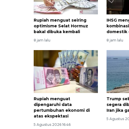
Rupiah menguat seiring
IHSG men
optimisme Selat Hormuz
kombinasi
bakal dibuka kembali
domestik 
8 jam lalu
8 jam lalu
Rupiah menguat
Trump se
dipengaruhi data
segera di
pertumbuhan ekonomi di
Iran jika g
atas ekspektasi
5 Agustus 2
5 Agustus 2026 16:46