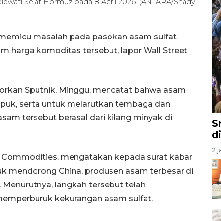
lewati Selat Hormuz pada 8 April 2026. (ANTARA/Shady
ah memicu masalah pada pasokan asam sulfat
m harga komoditas tersebut, lapor Wall Street
aporkan Sputnik, Minggu, mencatat bahwa asam
puk, serta untuk melarutkan tembaga dan
sam tersebut berasal dari kilang minyak di
S
d
2 j
ty Commodities, mengatakan kepada surat kabar
k mendorong China, produsen asam terbesar di
. Menurutnya, langkah tersebut telah
emperburuk kekurangan asam sulfat.