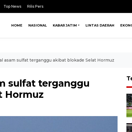
Top News
Rilis Pers
HOME
NASIONAL
KABAR JATIM
LINTAS DAERAH
EKON
l asam sulfat terganggu akibat blokade Selat Hormuz
T
m sulfat terganggu
at Hormuz