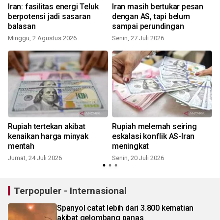
Iran: fasilitas energi Teluk
Iran masih bertukar pesan
berpotensi jadi sasaran
dengan AS, tapi belum
balasan
sampai perundingan
M
Minggu, 2 Agustus 2026
Senin, 27 Juli 2026
Rupiah tertekan akibat
Rupiah melemah seiring
kenaikan harga minyak
eskalasi konflik AS-Iran
mentah
meningkat
Jumat, 24 Juli 2026
Senin, 20 Juli 2026
J
Terpopuler - Internasional
Spanyol catat lebih dari 3.800 kematian
akibat gelombang panas